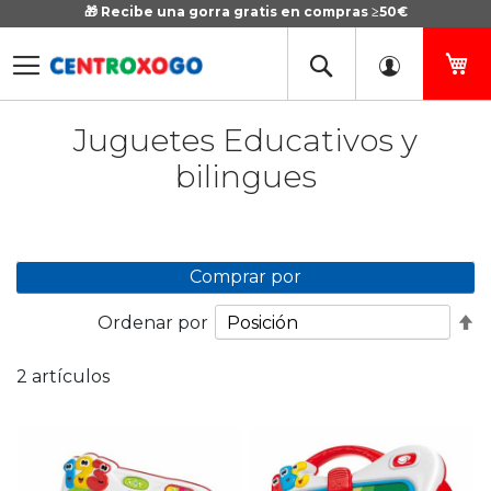
🎁 Recibe una gorra gratis en compras ≥50€
Ir
al
contenido
Mi
Juguetes Educativos y
bilingues
Comprar por
Fi
Ordenar por
D
D
2
artículos