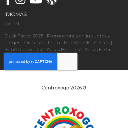
IDIOMAS
ES
|
PT
Black Friday 2025
|
Promociones en juguetes y
juegos
|
Disfraces
|
Lego
|
Hot Wheels
|
Chicco
|
Bebé Reborn
|
Muñecas Bebé
|
Muñecas Fashion
Centroxogo 2026 ®