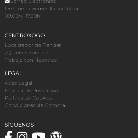
Correo Electrónico
De lunes a viernes (laborables)
09.00h · 17.30h
CENTROXOGO
Localizador de Tiendas
¿Quienes Somos?
Trabaja con Nosotros
LEGAL
Aviso Legal
Política de Privacidad
Política de Cookies
Condiciones de Compra
SÍGUENOS