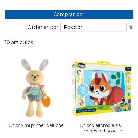
Comprar por
Fi
Ordenar por
D
D
10
artículos
Chicco mi primer peluche
Chicco alfombra XXL
amigos del bosque