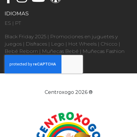
IDIOMAS
ES
|
PT
Black Friday 2025
|
Promociones en juguetes y
juegos
|
Disfraces
|
Lego
|
Hot Wheels
|
Chicco
|
Bebé Reborn
|
Muñecas Bebé
|
Muñecas Fashion
Centroxogo 2026 ®