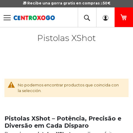
🎁 Recibe una gorra gratis en compras ≥50€
Ir
al
contenido
Mi
Pistolas XShot
No podemos encontrar productos que coincida con
la selección.
Pistolas XShot – Potência, Precisão e
Diversão em Cada Disparo