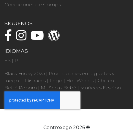
Condiciones de Compra
SÍGUENOS
IDIOMAS
ES
|
PT
Black Friday 2025
|
Promociones en juguetes y
juegos
|
Disfraces
|
Lego
|
Hot Wheels
|
Chicco
|
Bebé Reborn
|
Muñecas Bebé
|
Muñecas Fashion
Centroxogo 2026 ®