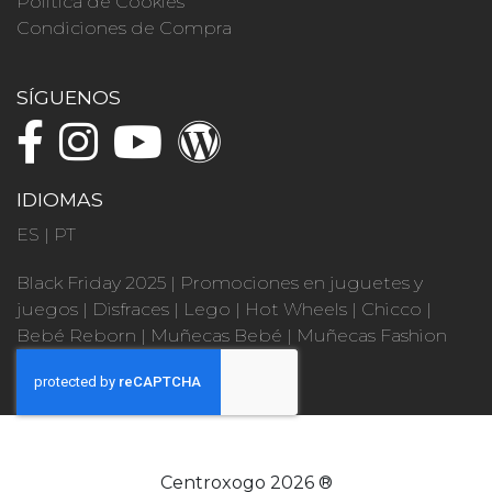
Política de Cookies
Condiciones de Compra
SÍGUENOS
IDIOMAS
ES
|
PT
Black Friday 2025
|
Promociones en juguetes y
juegos
|
Disfraces
|
Lego
|
Hot Wheels
|
Chicco
|
Bebé Reborn
|
Muñecas Bebé
|
Muñecas Fashion
Centroxogo 2026 ®