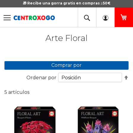
🎁 Recibe una gorra gratis en compras ≥50€
Ir
al
contenido
Mi
Arte Floral
Comprar por
Fi
Ordenar por
D
D
5
artículos