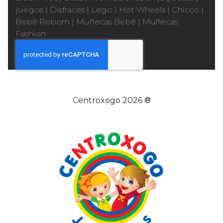
juegos
|
Disfraces
|
Lego
|
Hot Wheels
|
Chicco
|
Bebé Reborn
|
Muñecas Bebé
|
Muñecas
Fashion
Centroxogo 2026 ®