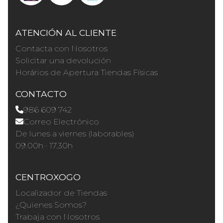
ATENCIÓN AL CLIENTE
Contacta con Nosotros
Solicitar una devolución
Horários de Apertura Tiendas Físicas
CONTACTO
986 609 742
Correo Electrónico
De lunes a viernes (laborables)
09.00h · 17.30h
CENTROXOGO
Localizador de Tiendas
¿Quienes Somos?
Trabaja con Nosotros