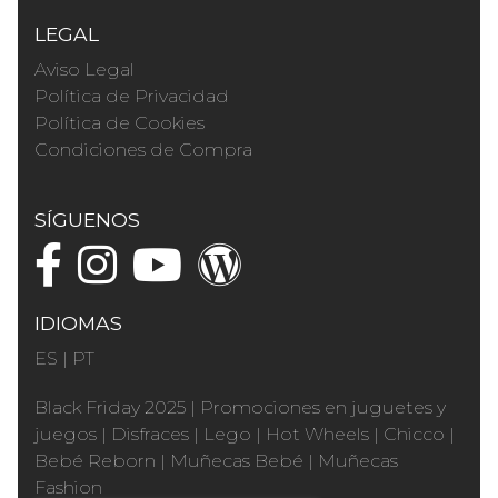
LEGAL
Aviso Legal
Política de Privacidad
Política de Cookies
Condiciones de Compra
SÍGUENOS
IDIOMAS
ES
|
PT
Black Friday 2025
|
Promociones en juguetes y
juegos
|
Disfraces
|
Lego
|
Hot Wheels
|
Chicco
|
Bebé Reborn
|
Muñecas Bebé
|
Muñecas
Fashion