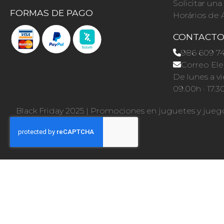
Solicitar un
FORMAS DE PAGO
Horários de 
CONTACT
986 609 7
Correo Ele
De lunes a vi
09.00h · 17.3
Black Friday 2025
|
Promociones en juguetes y jueg