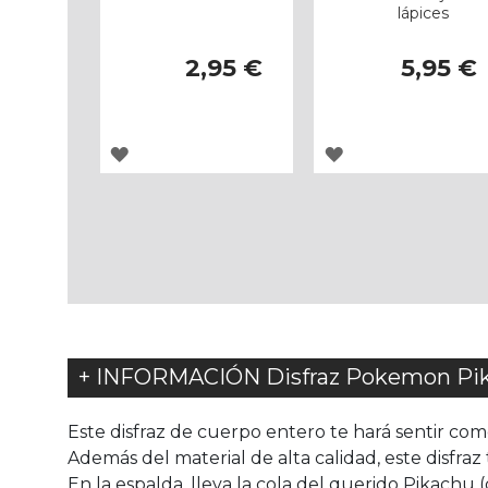
lápices
2,95 €
5,95 €
AGREGAR
AGREGAR
A
A
LOS
LOS
FAVORITOS
FAVORITOS
+ INFORMACIÓN Disfraz Pokemon Pikac
Este disfraz de cuerpo entero te hará sentir c
Además del material de alta calidad, este disfraz
En la espalda, lleva la cola del querido Pikachu 