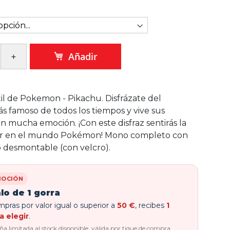
Añadir
ntil de Pokemon - Pikachu. Disfrázate del
famoso de todos los tiempos y vive sus
n mucha emoción. ¡Con este disfraz sentirás la
vir en el mundo Pokémon! Mono completo con
 desmontable (con velcro).
OCIÓN
lo de 1 gorra
pras por valor igual o superior a
50 €
, recibes
1
a elegir
.
 limitada al stock disponible, válida por tique de compra.