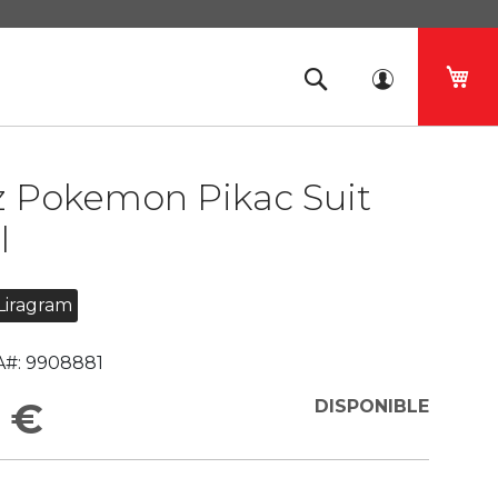
Mi 
z Pokemon Pikac Suit
l
Liragram
#:
9908881
 €
DISPONIBLE