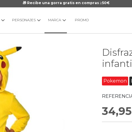
🎁 Recibe una gorra gratis en compras ≥50€
PERSONAJES
MARCA
PROMO
Saltar
Disfra
al
comienzo
infanti
de
la
galería
Pokemon
de
imágenes
REFERENCIA
34,95