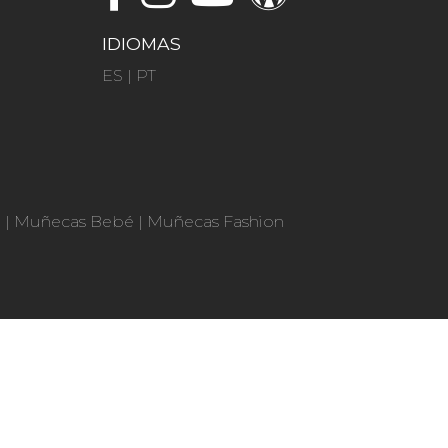
IDIOMAS
ES
|
PT
n
|
Muñecas Bebé
|
Muñecas Fashion