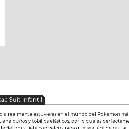
 Suit infantil
omo si realmente estuvieras en el mundo del Pokémon más
 tiene puños y tobillos elásticos, por lo que es perfectam
(de fieltro) sujeta con velcro, para que sea fácil de quit