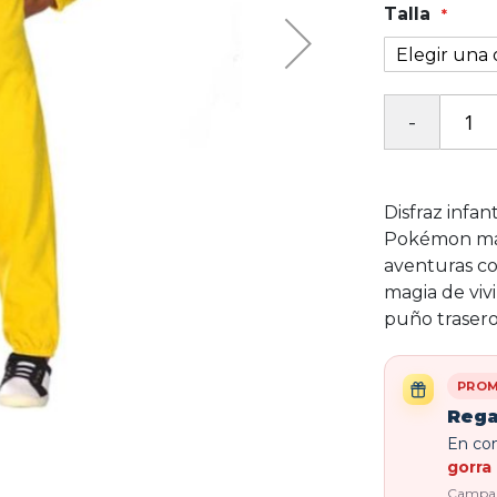
Talla
Disfraz infa
Pokémon más 
aventuras co
magia de vi
puño trasero
PROM
Rega
En com
gorra 
Campaña