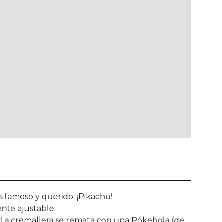
 famoso y querido: ¡Pikachu!
ente ajustable.
ar. La cremallera se remata con una Pókebola (de