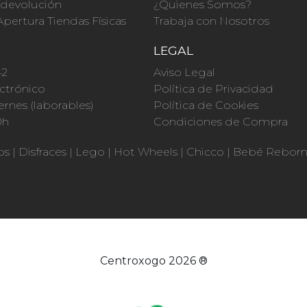
a devolución
¿Quienes Somos?
Apertura Tiendas Físicas
Trabaja con Nosotros
O
LEGAL
42
Aviso Legal
ctrónico
Política de Privacidad
ernes (laborables)
Política de Cookies
0h
Condiciones de Compra
os
|
Disfraces
|
Lego
|
Hot Wheels
|
Chicco
|
Bebé Rebor
Centroxogo 2026 ®