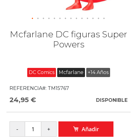
Mcfarlane DC figuras Super
Powers
DC Comics
Mcfarlane
+14 Años
REFERENCIA#:
TM15767
24,95 €
DISPONIBLE
Añadir