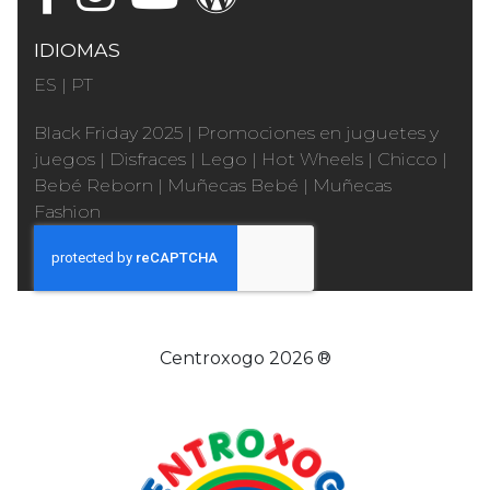
IDIOMAS
ES
|
PT
Black Friday 2025
|
Promociones en juguetes y
juegos
|
Disfraces
|
Lego
|
Hot Wheels
|
Chicco
|
Bebé Reborn
|
Muñecas Bebé
|
Muñecas
Fashion
Centroxogo 2026 ®