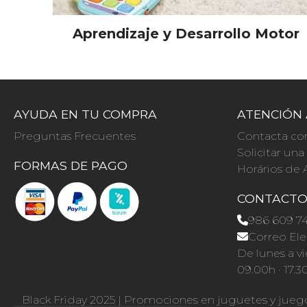
Aprendizaje y Desarrollo Motor
AYUDA EN TU COMPRA
ATENCIÓN 
Preguntas Frecuentes
Contacta co
Solicitar un
FORMAS DE PAGO
Horários de 
CONTACT
986 609 7
Correo Ele
De lunes a vi
09.00h · 17.3
Black Friday 2025
|
Promociones en juguetes y jueg