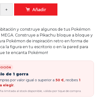
Añadir
abitación y construye algunos de tus Pokémon
n MEGA. Construye a Pikachu bloque a bloque y
ura Pokémon de inspiración retro en forma de
oca la figura en tu escritorio o en la pared para
 que te encanta Pokémon!
OCIÓN
lo de 1 gorra
pras por valor igual o superior a
50 €
, recibes
1
a elegir
.
 limitada al stock disponible, válida por tique de compra.