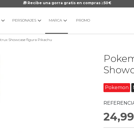
🎁 Recibe una gorra gratis en compras ≥50€
PERSONAJES
MARCA
PROMO
rux Showcase figura Pikachu
Saltar
Pokem
al
comienzo
Showc
de
la
galería
Pokemon
de
imágenes
REFERENCIA
24,99