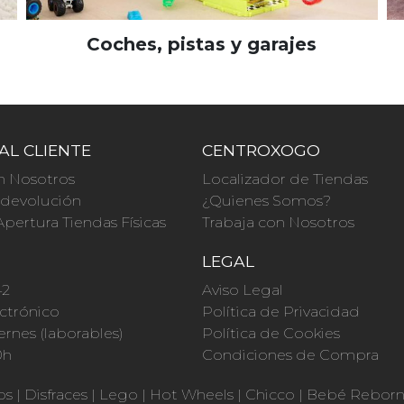
Coches, pistas y garajes
AL CLIENTE
CENTROXOGO
n Nosotros
Localizador de Tiendas
a devolución
¿Quienes Somos?
Apertura Tiendas Físicas
Trabaja con Nosotros
O
LEGAL
42
Aviso Legal
ctrónico
Política de Privacidad
ernes (laborables)
Política de Cookies
0h
Condiciones de Compra
os
|
Disfraces
|
Lego
|
Hot Wheels
|
Chicco
|
Bebé Rebor