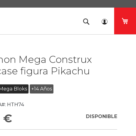
Mi 
on Mega Construx
ase figura Pikachu
Mega Bloks
+14 Años
#:
HTH74
 €
DISPONIBLE