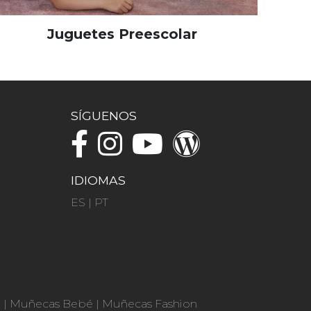
Juguetes Preescolar
SÍGUENOS
IDIOMAS
ES
|
PT
n
|
Muñecas Bebé
|
Muñecas Fashion