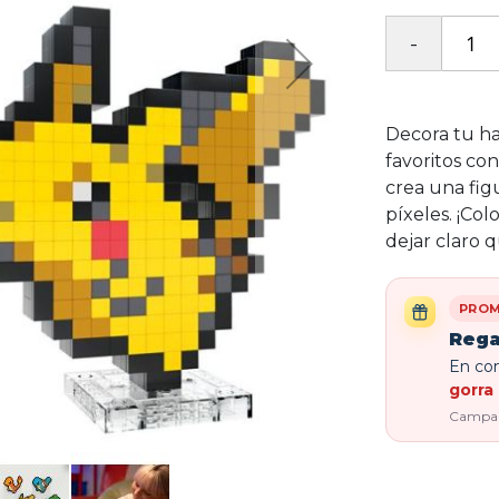
Decora tu h
favoritos co
crea una fig
píxeles. ¡Col
dejar claro
PROM
Rega
En com
gorra 
Campaña