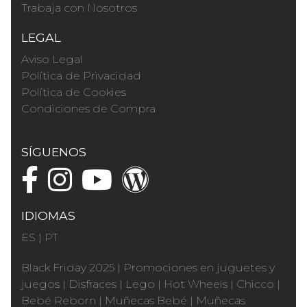
Trabaja con Nosotros
LEGAL
Aviso Legal
Política de Privacidad
Política de Cookies
Condiciones de Compra
SÍGUENOS
IDIOMAS
ES
|
PT
Black Friday 2025
|
Promociones en juguetes y
juegos
|
Disfraces
|
Lego
|
Hot Wheels
|
Chicco
|
Bebé Reborn
|
Muñecas Bebé
|
Muñecas