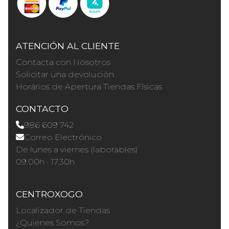
ATENCIÓN AL CLIENTE
Contacta con Nosotros
Solicitar una devolución
Horários de Apertura Tiendas Físicas
CONTACTO
986 609 742
Correo Electrónico
De lunes a viernes (laborables)
09.00h · 17.30h
CENTROXOGO
Localizador de Tiendas
¿Quienes Somos?