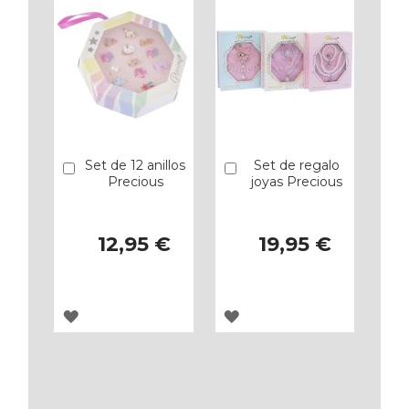
Set de 12 anillos
Set de regalo
Añadir
Añadir
Precious
joyas Precious
12,95 €
19,95 €
AGREGAR
AGREGAR
A
A
LOS
LOS