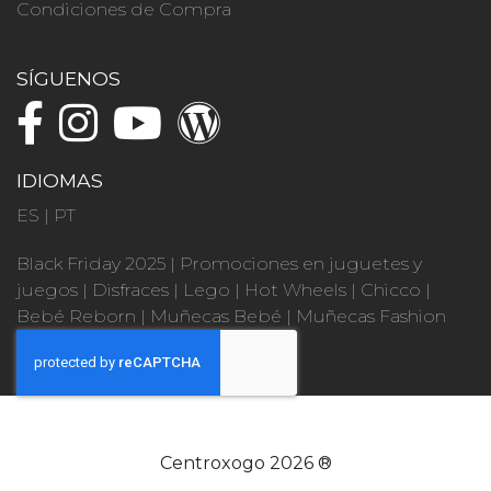
Condiciones de Compra
SÍGUENOS
IDIOMAS
ES
|
PT
Black Friday 2025
|
Promociones en juguetes y
juegos
|
Disfraces
|
Lego
|
Hot Wheels
|
Chicco
|
Bebé Reborn
|
Muñecas Bebé
|
Muñecas Fashion
Centroxogo 2026 ®