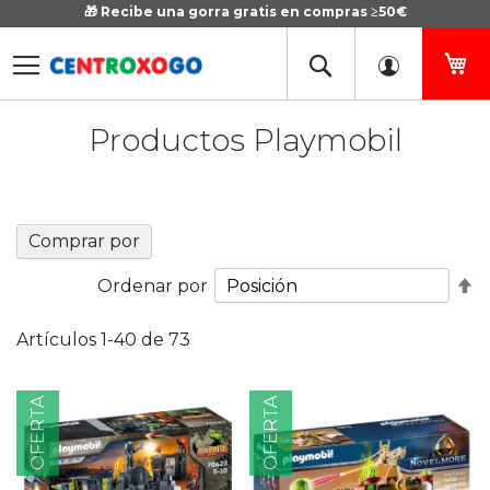
🎁 Recibe una gorra gratis en compras ≥50€
Ir
al
contenido
Mi
Productos Playmobil
Comprar por
Fi
Ordenar por
D
D
Artículos
1
-
40
de
73
OFERTA
OFERTA