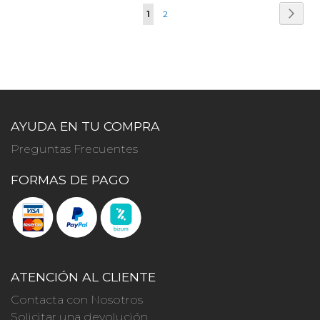
Página
Pági
Sigui
Actualmente
Página
1
2
estás
leyendo
página
AYUDA EN TU COMPRA
Preguntas Frecuentes
FORMAS DE PAGO
ATENCIÓN AL CLIENTE
Contacta con Nosotros
Solicitar una devolución