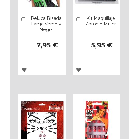
Peluca Rizada
Kit Maquillaje
Añadir
Añadir
Larga Verde y
Zombie Mujer
Negra
7,95 €
5,95 €
AGREGAR
AGREGAR
A
A
LOS
LOS
FAVORITOS
FAVORITOS