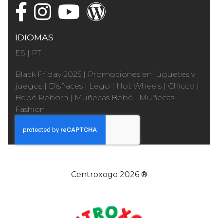
IDIOMAS
ES
|
PT
Black Friday 2025
|
Promociones en juguetes y
juegos
|
Disfraces
|
Lego
|
Hot Wheels
|
Chicco
|
Bebé Reborn
|
Muñecas Bebé
|
Muñecas
Fashion
Centroxogo 2026 ®