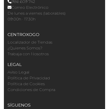
986 609 742
Correo Electrónico
De lunes a viernes (laborables)
09.00h · 17.30h
CENTROXOGO
Localizador de Tiendas
¿Quienes Somos?
Trabaja con Nosotros
LEGAL
Aviso Legal
Política de Privacidad
Política de Cookies
Condiciones de Compra
SÍGUENOS