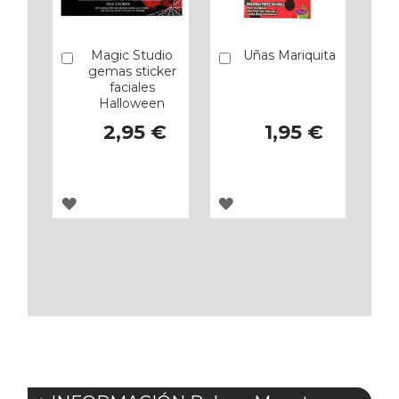
Magic Studio
Uñas Mariquita
Añadir
Añadir
gemas sticker
faciales
Halloween
2,95 €
1,95 €
AGREGAR
AGREGAR
A
A
LOS
LOS
FAVORITOS
FAVORITOS