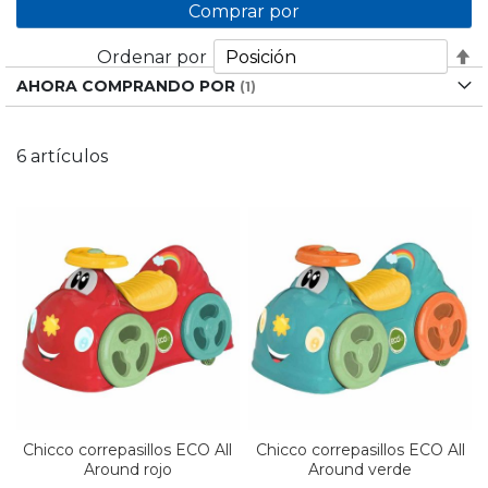
Comprar por
Fi
Ordenar por
D
AHORA COMPRANDO POR
D
6
artículos
Chicco correpasillos ECO All
Chicco correpasillos ECO All
Around rojo
Around verde