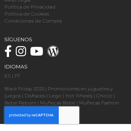
Política de Privacidad
Política de Cookies
Condiciones de Compra
SÍGUENOS
IDIOMAS
ES
|
PT
Black Friday 2025
|
Promociones en juguetes y
juegos
|
Disfraces
|
Lego
|
Hot Wheels
|
Chicco
|
Bebé Reborn
|
Muñecas Bebé
|
Muñecas Fashion