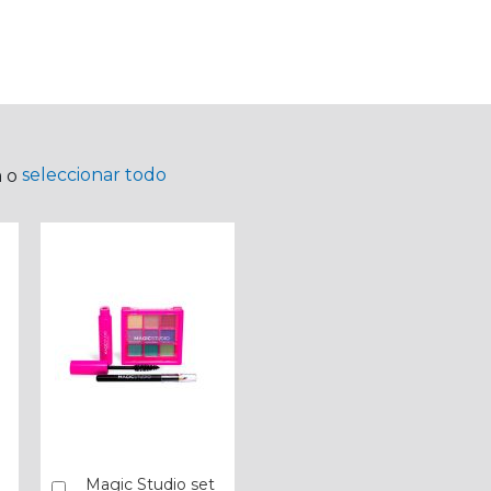
seleccionar todo
a o
Magic Studio set
Añadir