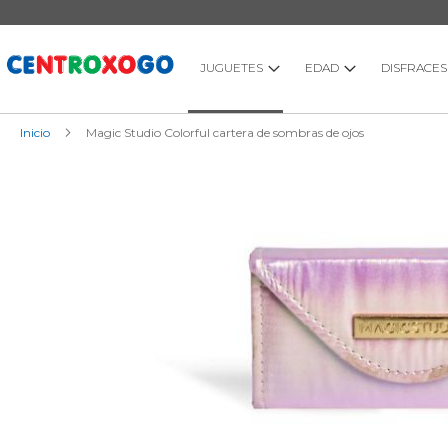
Ir
al
contenido
JUGUETES
EDAD
DISFRACES
Inicio
Magic Studio Colorful cartera de sombras de ojos
Saltar
al
final
de
la
galería
de
imágenes