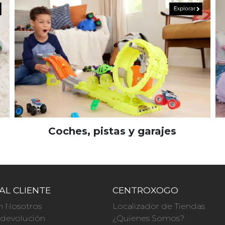
Coches, pistas y garajes
AL CLIENTE
CENTROXOGO
n Nosotros
Localizador de Tiendas
a devolución
¿Quienes Somos?