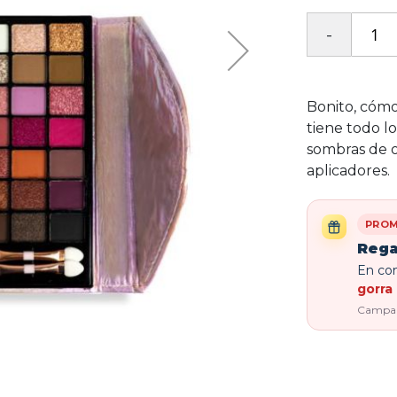
Bonito, cómo
tiene todo lo
sombras de oj
aplicadores.
PROM
Rega
En com
gorra 
Campaña