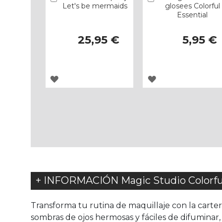
Let's be mermaids
glosees Colorful
Essential
25,95 €
5,95 €
AGREGAR
AGREGAR
A
A
LOS
LOS
FAVORITOS
FAVORITOS
+ INFORMACIÓN Magic Studio Colorful
Transforma tu rutina de maquillaje con la carte
sombras de ojos hermosas y fáciles de difuminar,