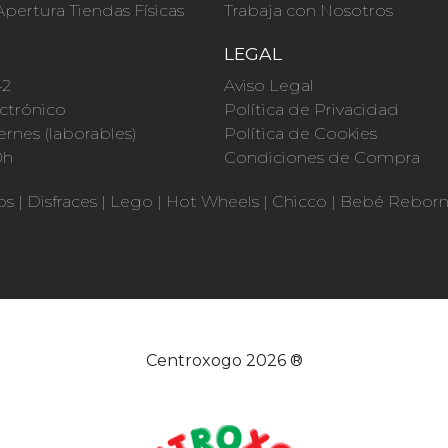
Apertura Tiendas Físicas
Trabaja con Nosotros
O
LEGAL
42
Aviso Legal
ctrónico
Política de Privacidad
ernes (laborables)
Política de Cookies
0h
Condiciones de Compra
os
|
Disfraces
|
Lego
|
Hot Wheels
|
Chicco
|
Bebé Rebor
Centroxogo 2026 ®