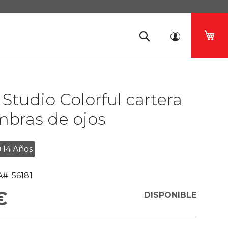
Mi 
Studio Colorful cartera
mbras de ojos
+14 Años
#:
56181
€
DISPONIBLE