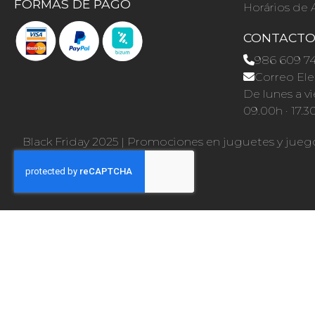
FORMAS DE PAGO
Horários de 
CONTACT
986 609 7
Correo Ele
De lunes a vi
09.00h · 17.3
Black Friday 2025
|
Promociones en juguetes y jueg