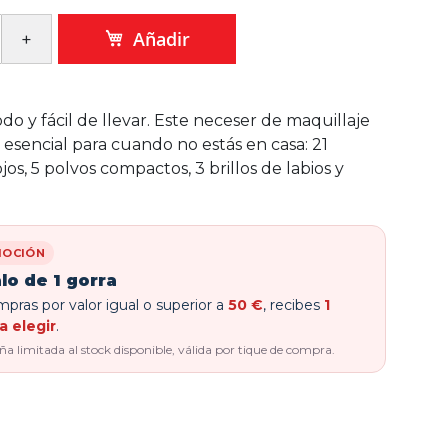
Añadir
do y fácil de llevar. Este neceser de maquillaje
 esencial para cuando no estás en casa: 21
os, 5 polvos compactos, 3 brillos de labios y
OCIÓN
lo de 1 gorra
pras por valor igual o superior a
50 €
, recibes
1
a elegir
.
 limitada al stock disponible, válida por tique de compra.