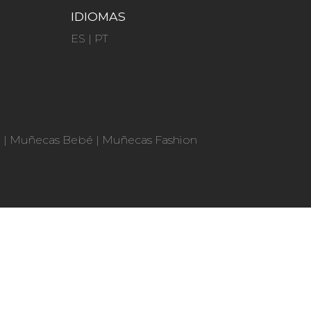
IDIOMAS
ES
|
PT
n
|
Muñecas Bebé
|
Muñecas Fashion