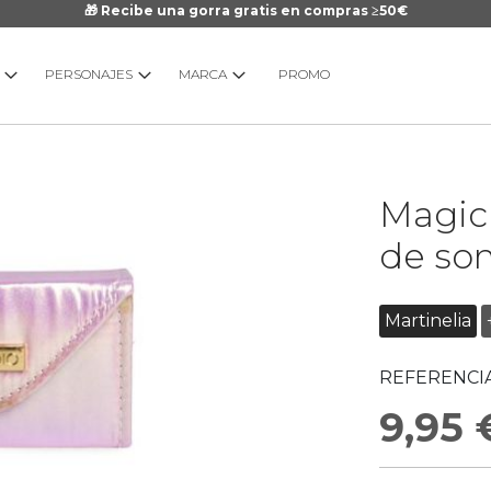
🎁 Recibe una gorra gratis en compras ≥50€
PERSONAJES
MARCA
PROMO
Saltar
Magic 
al
comienzo
de so
de
la
galería
Martinelia
de
imágenes
REFERENCIA
9,95 