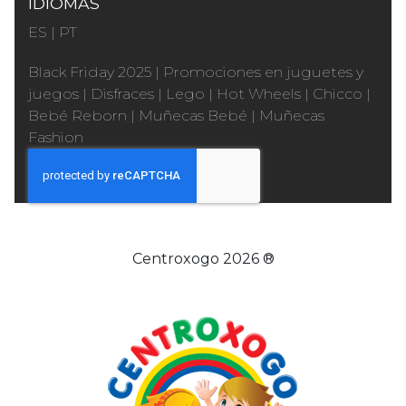
IDIOMAS
ES
|
PT
Black Friday 2025
|
Promociones en juguetes y
juegos
|
Disfraces
|
Lego
|
Hot Wheels
|
Chicco
|
Bebé Reborn
|
Muñecas Bebé
|
Muñecas
Fashion
Centroxogo 2026 ®