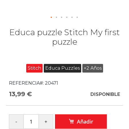
Educa puzzle Stitch My first
puzzle
Stitch
Educa Puzzles
+2 Años
REFERENCIA#:
20471
13,99 €
DISPONIBLE
Añadir