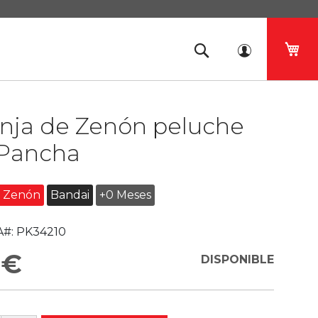
Mi 
anja de Zenón peluche
Pancha
e Zenón
Bandai
+0 Meses
#:
PK34210
 €
DISPONIBLE