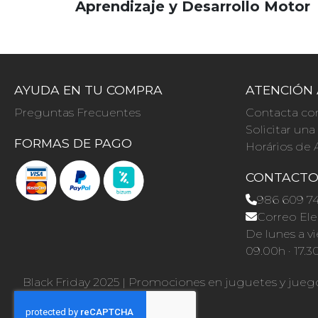
Aprendizaje y Desarrollo Motor
AYUDA EN TU COMPRA
ATENCIÓN 
Preguntas Frecuentes
Contacta co
Solicitar un
FORMAS DE PAGO
Horários de 
CONTACT
986 609 7
Correo Ele
De lunes a vi
09.00h · 17.3
Black Friday 2025
|
Promociones en juguetes y jueg