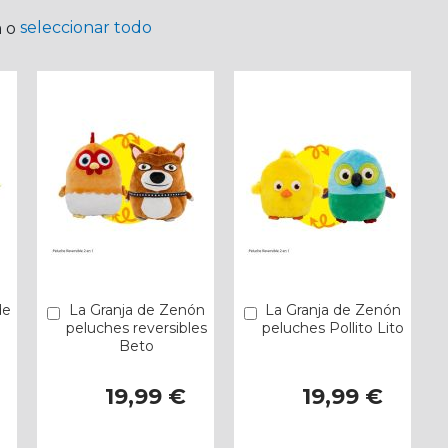
seleccionar todo
a o
de
La Granja de Zenón
La Granja de Zenón
Añadir
Añadir
peluches reversibles
peluches Pollito Lito
Beto
19,99 €
19,99 €