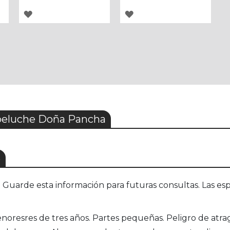
AGREGAR
AGREGAR
A
A
LOS
LOS
FAVORITOS
FAVORITOS
peluche Doña Pancha
S
uarde esta información para futuras consultas. Las esp
esres de tres años. Partes pequeñas. Peligro de atraga