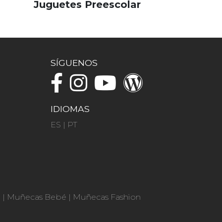
Juguetes Preescolar
SÍGUENOS
IDIOMAS
ES
|
PT
n
|
Muñecas Bebé
|
Muñecas Fashion