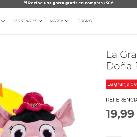
🎁 Recibe una gorra gratis en compras ≥50€
PERSONAJES
MARCA
PROMO
Saltar
La Gr
al
comienzo
Doña 
de
la
galería
La granja d
de
imágenes
REFERENCIA
19,99