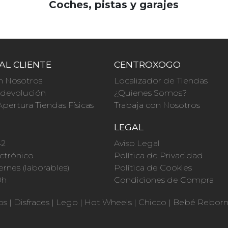
Coches, pistas y garajes
AL CLIENTE
CENTROXOGO
n Nosotros
Localizador de Tiendas
a devolución
¿Quienes Somos?
Apertura Tiendas Físicas
Trabaja con Nosotros
O
LEGAL
42
Aviso Legal
ctrónico
Política de Privacidad
ernes (laborables)
Política de Cookies
0h
Condiciones de Compra
os
|
Disfraces
|
Lego
|
Hot Wheels
|
Chicco
|
Bebé Rebor