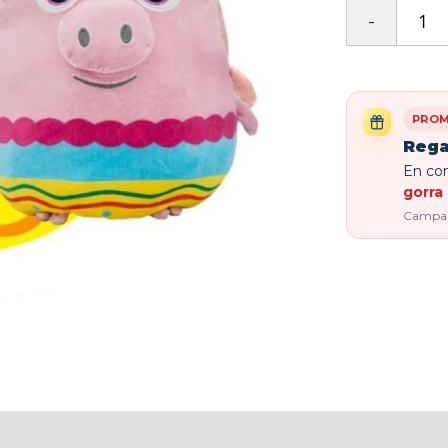
PROM
Rega
En com
gorra 
Campaña