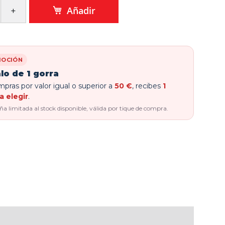
Añadir
OCIÓN
lo de 1 gorra
pras por valor igual o superior a
50 €
, recibes
1
a elegir
.
 limitada al stock disponible, válida por tique de compra.