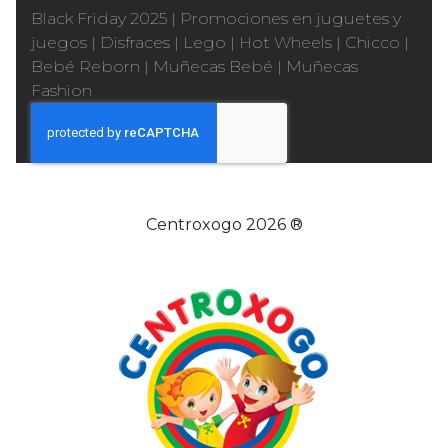
Black Friday 2025
|
Promociones en juguetes y
juegos
|
Disfraces
|
Lego
|
Hot Wheels
|
Chicco
|
Bebé Reborn
|
Muñecas Bebé
|
Muñecas
Fashion
Centroxogo 2026 ®