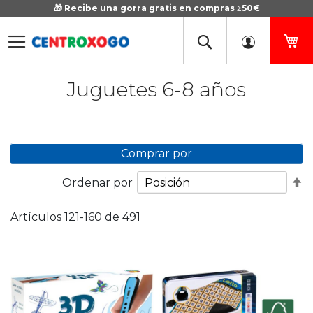
🎁 Recibe una gorra gratis en compras ≥50€
Ir
al
contenido
Mi
Juguetes 6-8 años
Comprar por
Fi
Ordenar por
D
D
Artículos
121
-
160
de
491