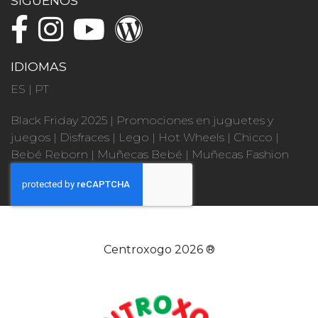
SÍGUENOS
IDIOMAS
ES
|
PT
Black Friday 2025
|
Promociones en juguetes y
juegos
|
Disfraces
|
Lego
|
Hot Wheels
|
Chicco
|
Bebé Reborn
|
Muñecas Bebé
|
Muñecas Fashion
Centroxogo 2026 ®