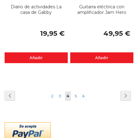
Diario de actividades La
Guitarra eléctrica con
casa de Gabby
amplificador Jam Hero
19,95 €
49,95 €
Añadir
Añadir
Página
Página
Anterior
Pági
Sigui
Página
Página
Actualmente
Página
Página
2
3
4
5
6
estás
leyendo
página