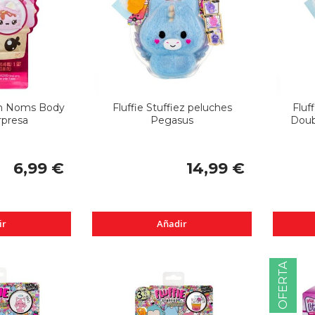
m Noms Body
Fluffie Stuffiez peluches
Fluf
rpresa
Pegasus
Doub
6,99 €
14,99 €
ir
Añadir
OFERTA