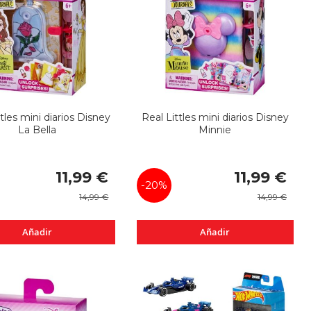
ttles mini diarios Disney
Real Littles mini diarios Disney
La Bella
Minnie
Precio
Precio
11,99 €
11,99 €
especial
especial
-20%
14,99 €
14,99 €
Añadir
Añadir