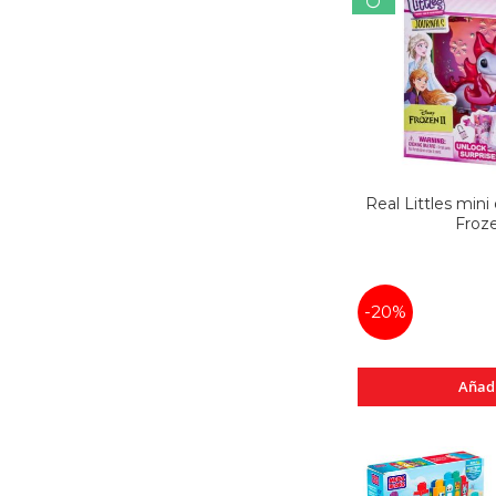
Real Littles mini
Froz
-20%
Añad