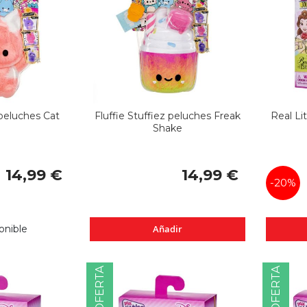
 peluches Cat
Fluffie Stuffiez peluches Freak
Real Li
Shake
14,99 €
14,99 €
-20%
onible
Añadir
OFERTA
OFERTA