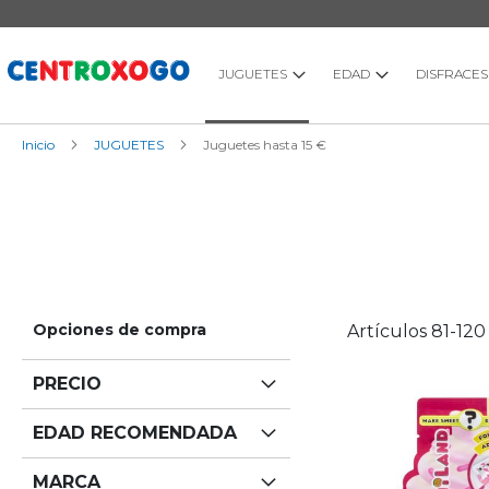
Ir
al
contenido
JUGUETES
EDAD
DISFRACES
Inicio
JUGUETES
Juguetes hasta 15 €
Opciones de compra
Artículos
81
-
120
PRECIO
EDAD RECOMENDADA
MARCA