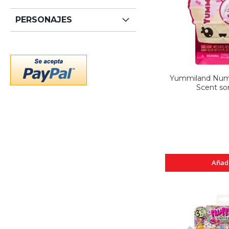
PERSONAJES
Yummiland Nu
Scent so
Añad