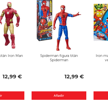
titán Iron Man
Spiderman figura titán
Iron ma
Spiderman
v
12,99 €
12,99 €
ir
Añadir