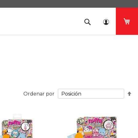
Mi 
Fij
Ordenar por
Di
De