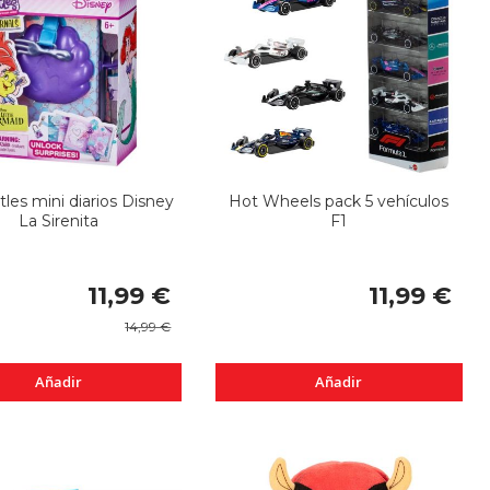
ttles mini diarios Disney
Hot Wheels pack 5 vehículos
La Sirenita
F1
Precio
11,99 €
11,99 €
especial
14,99 €
Añadir
Añadir