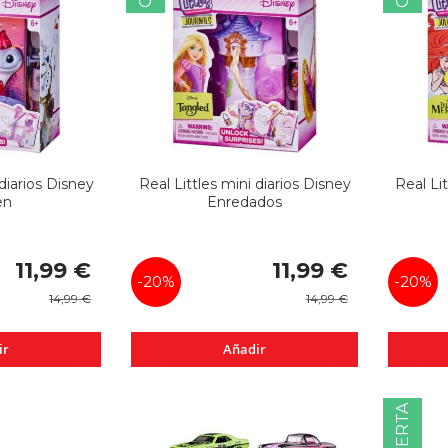
 diarios Disney
Real Littles mini diarios Disney
Real Li
en
Enredados
Precio
Precio
11,99 €
11,99 €
especial
especial
-20%
-20%
14,99 €
14,99 €
ir
Añadir
OFERTA