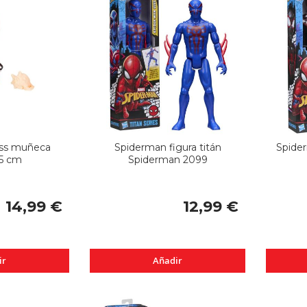
ess muñeca
Spiderman figura titán
Spider
15 cm
Spiderman 2099
14,99 €
12,99 €
ir
Añadir