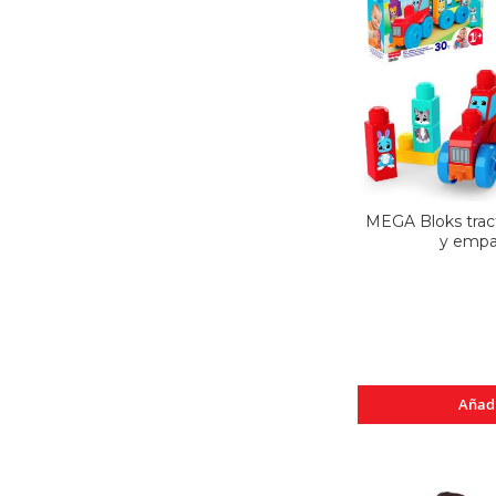
MEGA Bloks trac
y empa
Añad