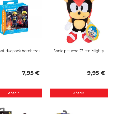
bil duopack bomberos
Sonic peluche 23 cm Mighty
7,95 €
9,95 €
Añadir
Añadir