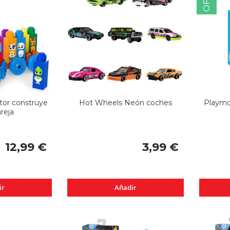
tor construye
Hot Wheels Neón coches
Playmo
reja
12,99 €
3,99 €
ir
Añadir