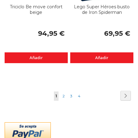
Triciclo Be move confort
Lego Super Héroes busto
beige
de Iron Spiderman
94,95 €
69,95 €
Añadir
Añadir
Página
Pági
Sigui
Actualmente
Página
Página
Página
1
2
3
4
estás
leyendo
página