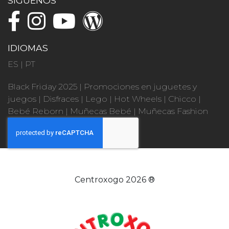
SÍGUENOS
IDIOMAS
ES
|
PT
Black Friday 2025
|
Promociones en juguetes y
juegos
|
Disfraces
|
Lego
|
Hot Wheels
|
Chicco
|
Bebé Reborn
|
Muñecas Bebé
|
Muñecas Fashion
Centroxogo 2026 ®