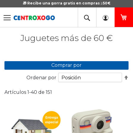
🎁 Recibe una gorra gratis en compras ≥50€
Ir
al
contenido
Mi
Juguetes más de 60 €
Comprar por
Fi
Ordenar por
D
D
Artículos
1
-
40
de
151