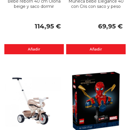
Bebé reborn 40 cm Olona
Muñeca bebé Elegance 40
beige y saco dormir
con Cris con saco y peso
114,95 €
69,95 €
Añadir
Añadir