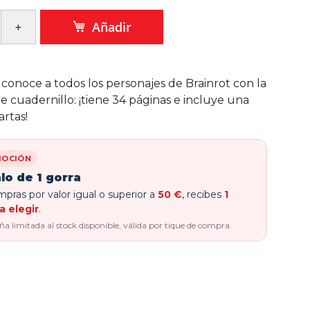
Añadir
 conoce a todos los personajes de Brainrot con la
e cuadernillo: ¡tiene 34 páginas e incluye una
artas!
OCIÓN
lo de 1 gorra
pras por valor igual o superior a
50 €
, recibes
1
a elegir
.
 limitada al stock disponible, válida por tique de compra.