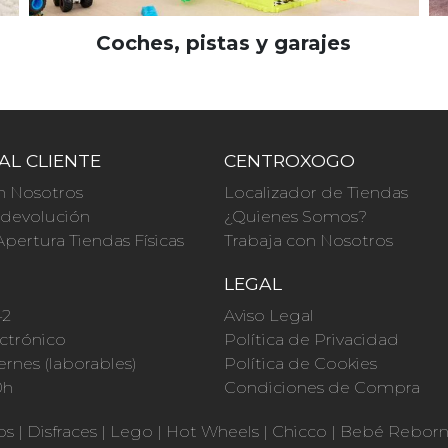
Coches, pistas y garajes
AL CLIENTE
CENTROXOGO
n Nosotros
Localizador de Tiendas
a devolución
¿Quienes Somos?
Apertura Tiendas Físicas
Trabaja con Nosotros
O
LEGAL
42
Aviso Legal
ctrónico
Política de Privacidad
ernes (laborables)
Política de Cookies
0h
Condiciones de Compra
os
|
Disfraces
|
Lego
|
Hot Wheels
|
Chicco
|
Bebé Rebor