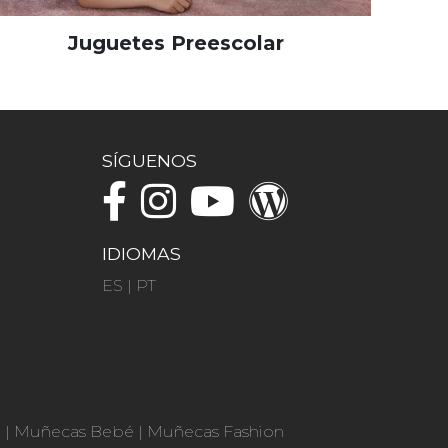
Juguetes Preescolar
SÍGUENOS
IDIOMAS
ES
|
PT
n
|
Muñecas Bebé
|
Muñecas Fashion