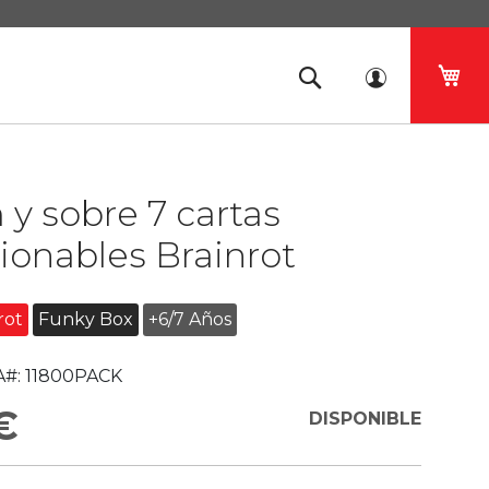
Mi 
y sobre 7 cartas
ionables Brainrot
rot
Funky Box
+6/7 Años
#:
11800PACK
€
DISPONIBLE