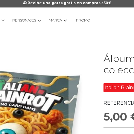
🎁 Recibe una gorra gratis en compras ≥50€
PERSONAJES
MARCA
PROMO
Saltar
Álbum 
al
comienzo
colecc
de
la
galería
Italian Brain
de
imágenes
REFERENCIA
5,00 