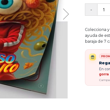
Colecciona y
ayuda de est
baraja de 7 c
PROM
Rega
En com
gorra 
Campaña