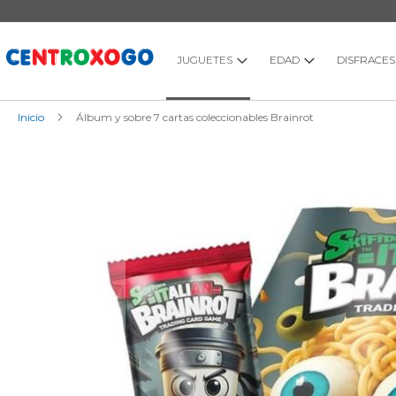
Ir
al
contenido
JUGUETES
EDAD
DISFRACES
Inicio
Álbum y sobre 7 cartas coleccionables Brainrot
Saltar
al
final
de
la
galería
de
imágenes