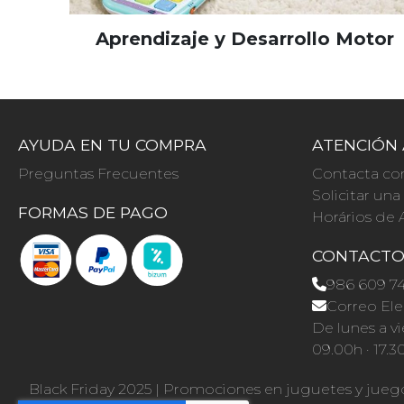
Aprendizaje y Desarrollo Motor
AYUDA EN TU COMPRA
ATENCIÓN 
Preguntas Frecuentes
Contacta co
Solicitar un
FORMAS DE PAGO
Horários de 
CONTACT
986 609 7
Correo Ele
De lunes a vi
09.00h · 17.3
Black Friday 2025
|
Promociones en juguetes y jueg