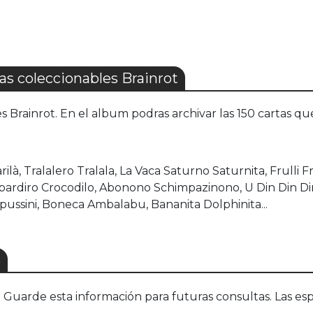
s coleccionables Brainrot
s Brainrot. En el album podras archivar las 150 cartas q
arilà, Tralalero Tralala, La Vaca Saturno Saturnita, Frulli 
ardiro Crocodilo, Abonono Schimpazinono, U Din Din Din
pussini, Boneca Ambalabu, Bananita Dolphinita...
S
uarde esta información para futuras consultas. Las esp