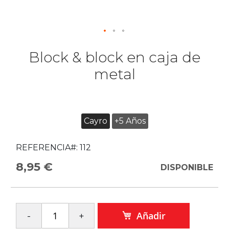
Block & block en caja de
metal
Cayro
+5 Años
REFERENCIA#:
112
8,95 €
DISPONIBLE
Añadir