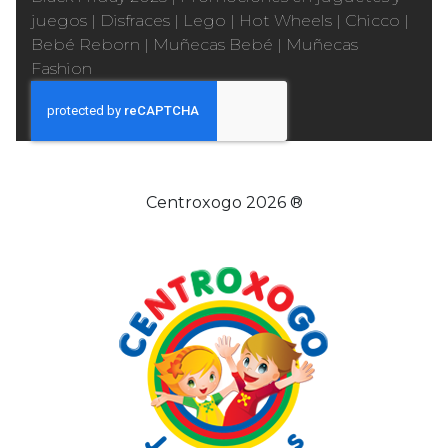
juegos
|
Disfraces
|
Lego
|
Hot Wheels
|
Chicco
|
Bebé Reborn
|
Muñecas Bebé
|
Muñecas
Fashion
Centroxogo 2026 ®