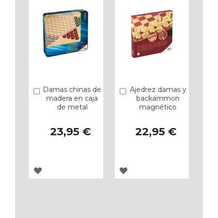
FAVORITOS
FAVORITOS
Damas chinas de
Ajedrez damas y
Añadir
Añadir
madera en caja
backammon
de metal
magnético
23,95 €
22,95 €
AGREGAR
AGREGAR
A
A
LOS
LOS