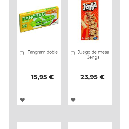
Tangram doble
Juego de mesa
Añadir
Añadir
Jenga
15,95 €
23,95 €
AGREGAR
AGREGAR
A
A
LOS
LOS