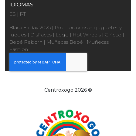
IDIOMAS
ES
|
PT
Black Friday 2025
|
Promociones en juguetes y
juegos
|
Disfraces
|
Lego
|
Hot Wheels
|
Chicco
|
Bebé Reborn
|
Muñecas Bebé
|
Muñecas
Fashion
Centroxogo 2026 ®