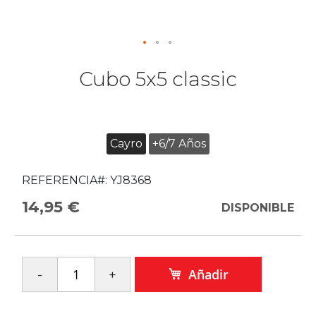
Cubo 5x5 classic
Cayro
+6/7 Años
REFERENCIA#:
YJ8368
14,95 €
DISPONIBLE
Añadir