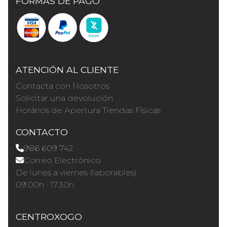
FORMAS DE PAGO
ATENCIÓN AL CLIENTE
Contacta con Nosotros
Solicitar una devolución
Horários de Apertura Tiendas Físicas
CONTACTO
986 609 742
Correo Electrónico
De lunes a viernes (laborables)
09.00h · 17.30h
CENTROXOGO