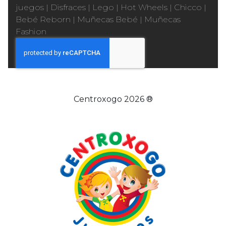
juegos
|
Disfraces
|
Lego
|
Hot Wheels
|
Chicco
|
Bebé Reborn
|
Muñecas Bebé
|
Muñecas
Fashion
Centroxogo 2026 ®