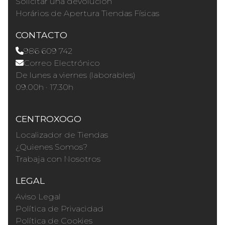
Solicitar una devolución
Horários de Apertura Tiendas Físicas
CONTACTO
986 609 742
Correo Electrónico
De lunes a viernes (laborables)
09.00h · 17.30h
CENTROXOGO
Localizador de Tiendas
¿Quienes Somos?
Trabaja con Nosotros
LEGAL
Aviso Legal
Política de Privacidad
Política de Cookies