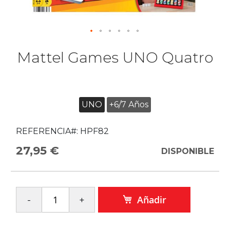
Mattel Games UNO Quatro
UNO
+6/7 Años
REFERENCIA#:
HPF82
27,95 €
DISPONIBLE
Añadir