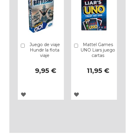
Juego de viaje
Mattel Games
Añadir
Añadir
Hundir la flota
UNO Liars juego
viaje
cartas
9,95 €
11,95 €
AGREGAR
AGREGAR
A
A
LOS
LOS
FAVORITOS
FAVORITOS