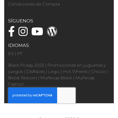
Condiciones de Compra
SÍGUENOS
IDIOMAS
ES
|
PT
Black Friday 2025
|
Promociones en juguetes y
juegos
|
Disfraces
|
Lego
|
Hot Wheels
|
Chicco
|
Bebé Reborn
|
Muñecas Bebé
|
Muñecas
Fashion