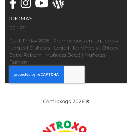
IDIOMAS
ES
|
PT
Black Friday 2025
|
Promociones en juguetes y
juegos
|
Disfraces
|
Lego
|
Hot Wheels
|
Chicco
|
Bebé Reborn
|
Muñecas Bebé
|
Muñecas
Fashion
Centroxogo 2026 ®