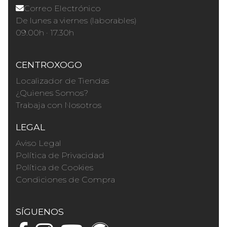
Correo Electrónico
De lunes a viernes (laborables)
09.00h · 17.30h
CENTROXOGO
Localizador de Tiendas
¿Quienes Somos?
Trabaja con Nosotros
LEGAL
Aviso Legal
Política de Privacidad
Política de Cookies
Condiciones de Compra
SÍGUENOS