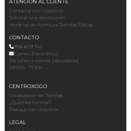
ATENCIÓN AL CLIENTE
Contacta con Nosotros
Solicitar una devolución
Horários de Apertura Tiendas Físicas
CONTACTO
986 609 742
Correo Electrónico
De lunes a viernes (laborables)
09.00h · 17.30h
CENTROXOGO
Localizador de Tiendas
¿Quienes Somos?
Trabaja con Nosotros
LEGAL