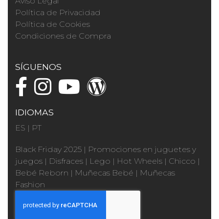
Aviso Legal
Política de Privacidad
Política de Cookies
Condiciones de Compra
SÍGUENOS
IDIOMAS
ES
|
PT
Black Friday 2025
|
Promociones en juguetes y
juegos
|
Disfraces
|
Lego
|
Hot Wheels
|
Chicco
|
Bebé Reborn
|
Muñecas Bebé
|
Muñecas
Fashion