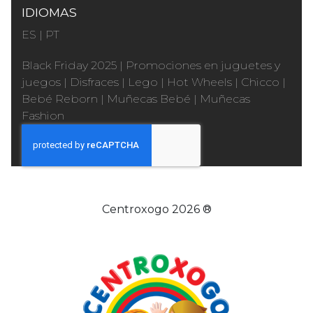
IDIOMAS
ES
|
PT
Black Friday 2025
|
Promociones en juguetes y
juegos
|
Disfraces
|
Lego
|
Hot Wheels
|
Chicco
|
Bebé Reborn
|
Muñecas Bebé
|
Muñecas
Fashion
Centroxogo 2026 ®