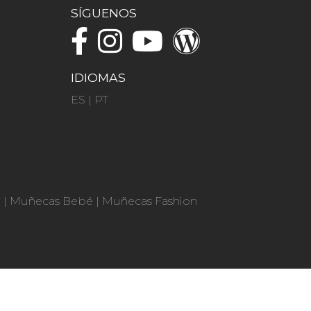
SÍGUENOS
IDIOMAS
ES
|
PT
n
|
Muñecas Bebé
|
Muñecas Fashion