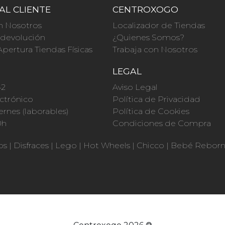
AL CLIENTE
CENTROXOGO
n Nosotros
Localizador de Tiendas
a devolución
¿Quienes Somos?
Apertura Tiendas Físicas
Trabaja con Nosotros
O
LEGAL
42
Aviso Legal
ctrónico
Política de Privacidad
ernes (laborables)
Política de Cookies
0h
Condiciones de Compra
os
|
Disfraces
|
Lego
|
Hot Wheels
|
Chicco
|
Bebé Rebor