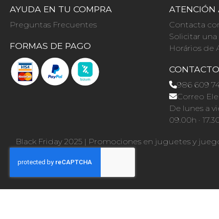
AYUDA EN TU COMPRA
ATENCIÓN 
Preguntas Frecuentes
Contacta co
Solicitar un
FORMAS DE PAGO
Horários de 
CONTACT
986 609 7
Correo Ele
De lunes a vi
09.00h · 17.3
Black Friday 2025
|
Promociones en juguetes y jueg