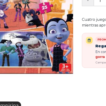
Cuatro juego
mientras apr
PROM
Rega
En com
gorra 
Campaña
mpirina