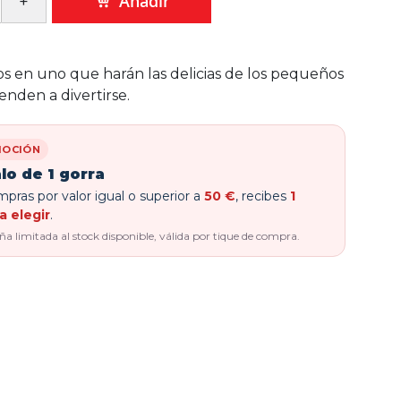
Añadir
s en uno que harán las delicias de los pequeños
enden a divertirse.
OCIÓN
lo de 1 gorra
pras por valor igual o superior a
50 €
, recibes
1
a elegir
.
 limitada al stock disponible, válida por tique de compra.