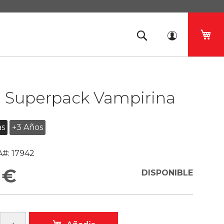
Mi 
e Superpack Vampirina
as
+3 Años
#:
17942
 €
DISPONIBLE