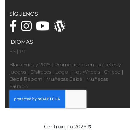
SÍGUENOS
IDIOMAS
ES
|
PT
Black Friday 2025
|
Promociones en juguetes y
juegos
|
Disfraces
|
Lego
|
Hot Wheels
|
Chicco
|
Bebé Reborn
|
Muñecas Bebé
|
Muñecas
Fashion
Centroxogo 2026 ®