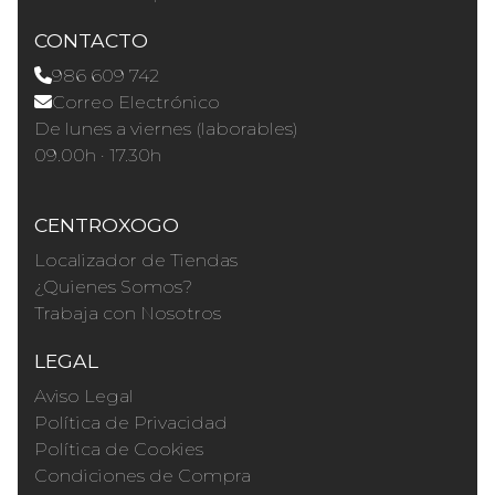
CONTACTO
986 609 742
Correo Electrónico
De lunes a viernes (laborables)
09.00h · 17.30h
CENTROXOGO
Localizador de Tiendas
¿Quienes Somos?
Trabaja con Nosotros
LEGAL
Aviso Legal
Política de Privacidad
Política de Cookies
Condiciones de Compra