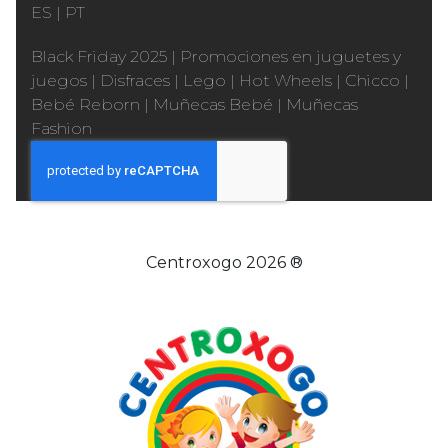
ES
|
PT
Black Friday 2025
|
Promociones en juguetes y
juegos
|
Disfraces
|
Lego
|
Hot Wheels
|
Chicco
|
Bebé Reborn
|
Muñecas Bebé
|
Muñecas
Fashion
Centroxogo 2026 ®