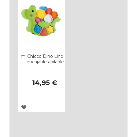
FAVORITOS
FAVORITOS
Chicco Dino Lino
Añadir
encajable apilable
14,95 €
AGREGAR
A
LOS