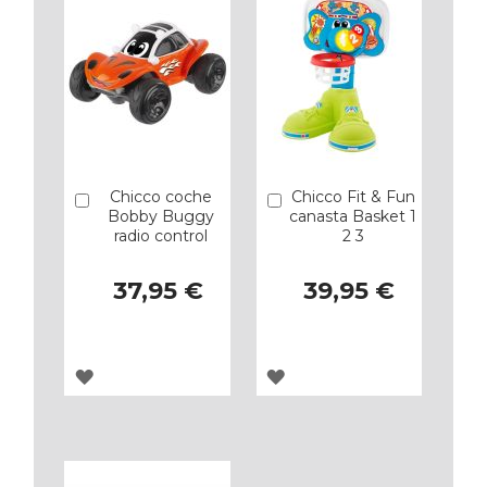
Chicco coche
Chicco Fit & Fun
Añadir
Añadir
Bobby Buggy
canasta Basket 1
radio control
2 3
37,95 €
39,95 €
AGREGAR
AGREGAR
A
A
LOS
LOS