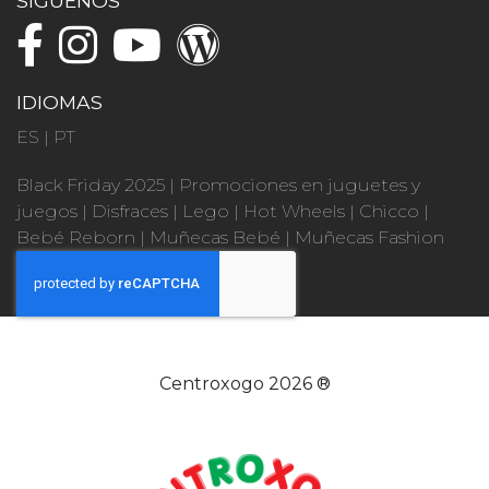
SÍGUENOS
IDIOMAS
ES
|
PT
Black Friday 2025
|
Promociones en juguetes y
juegos
|
Disfraces
|
Lego
|
Hot Wheels
|
Chicco
|
Bebé Reborn
|
Muñecas Bebé
|
Muñecas Fashion
Centroxogo 2026 ®