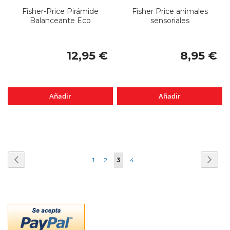
Fisher-Price Pirámide
Fisher Price animales
Balanceante Eco
sensoriales
12,95 €
8,95 €
Añadir
Añadir
Página
Página
Anterior
Pági
Sigui
Página
Página
Actualmente
Página
1
2
3
4
estás
leyendo
página