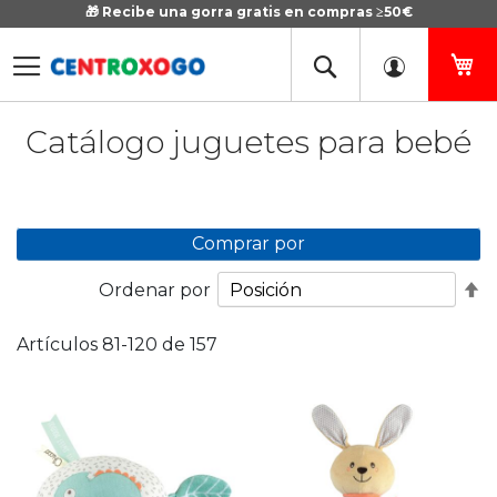
🎁 Recibe una gorra gratis en compras ≥50€
Ir
al
contenido
Mi
Catálogo juguetes para bebé
Comprar por
Fi
Ordenar por
D
D
Artículos
81
-
120
de
157