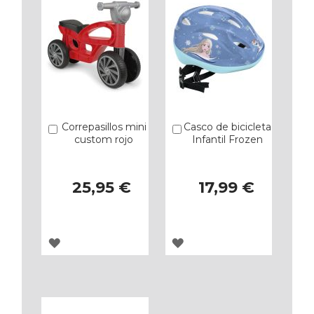
Correpasillos mini
Casco de bicicleta
Añadir
Añadir
custom rojo
Infantil Frozen
25,95 €
17,99 €
AGREGAR
AGREGAR
A
A
LOS
LOS