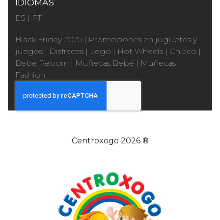
IDIOMAS
ES
|
PT
Black Friday 2025
|
Promociones en juguetes y
juegos
|
Disfraces
|
Lego
|
Hot Wheels
|
Chicco
|
Bebé Reborn
|
Muñecas Bebé
|
Muñecas
Fashion
Centroxogo 2026 ®