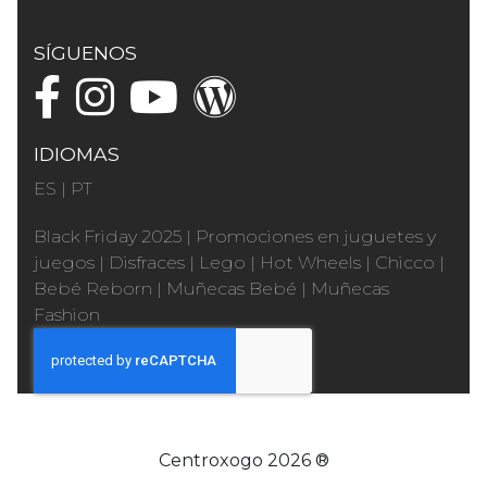
SÍGUENOS
IDIOMAS
ES
|
PT
Black Friday 2025
|
Promociones en juguetes y
juegos
|
Disfraces
|
Lego
|
Hot Wheels
|
Chicco
|
Bebé Reborn
|
Muñecas Bebé
|
Muñecas
Fashion
Centroxogo 2026 ®