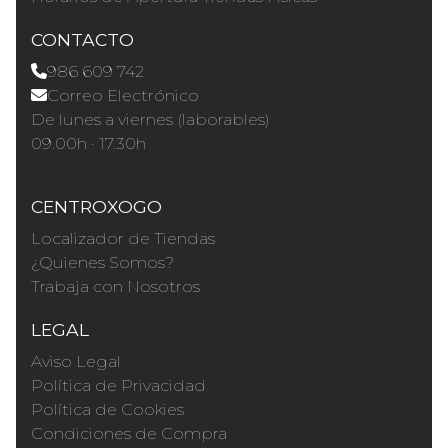
CONTACTO
986 609 742
Correo Electrónico
De lunes a viernes (laborables)
09.00h · 17.30h
CENTROXOGO
Localizador de Tiendas
¿Quienes Somos?
Trabaja con Nosotros
LEGAL
Aviso Legal
Política de Privacidad
Política de Cookies
Condiciones de Compra