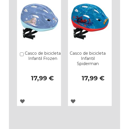
FAVORITOS
FAVORITOS
Casco de bicicleta
Casco de bicicleta
Añadir
Infantil Frozen
Infantil
Spiderman
17,99 €
17,99 €
AGREGAR
AGREGAR
A
A
LOS
LOS