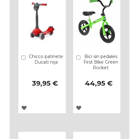
Chicco patinete
Bici sin pedales
Añadir
Añadir
Ducati roja
First Bike Green
Rocket
39,95 €
44,95 €
AGREGAR
AGREGAR
A
A
LOS
LOS