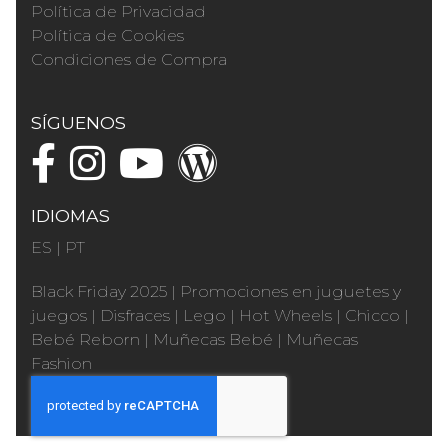
Política de Privacidad
Política de Cookies
Condiciones de Compra
SÍGUENOS
IDIOMAS
ES
|
PT
Black Friday 2025
|
Promociones en juguetes y
juegos
|
Disfraces
|
Lego
|
Hot Wheels
|
Chicco
|
Bebé Reborn
|
Muñecas Bebé
|
Muñecas
Fashion