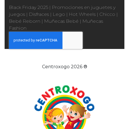
Black Friday 2025
|
Promociones en juguetes y
juegos
|
Disfraces
|
Lego
|
Hot Wheels
|
Chicco
|
Bebé Reborn
|
Muñecas Bebé
|
Muñecas
Fashion
Centroxogo 2026 ®