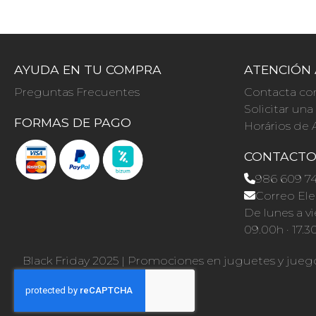
AYUDA EN TU COMPRA
ATENCIÓN 
Preguntas Frecuentes
Contacta co
Solicitar un
FORMAS DE PAGO
Horários de 
CONTACT
986 609 7
Correo Ele
De lunes a vi
09.00h · 17.3
Black Friday 2025
|
Promociones en juguetes y jueg