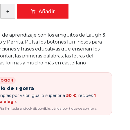
Añadir
l de aprendizaje con los amiguitos de Laugh &
o y Perrita. Pulsa los botones luminosos para
ciones y frases educativas que enseñan los
ntar, las primeras palabras, las letras del
las formas y mucho más en castellano
OCIÓN
lo de 1 gorra
pras por valor igual o superior a
50 €
, recibes
1
a elegir
.
 limitada al stock disponible, válida por tique de compra.