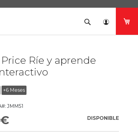
Mi 
 Price Ríe y aprende
interactivo
+6 Meses
#:
JMM51
 €
DISPONIBLE