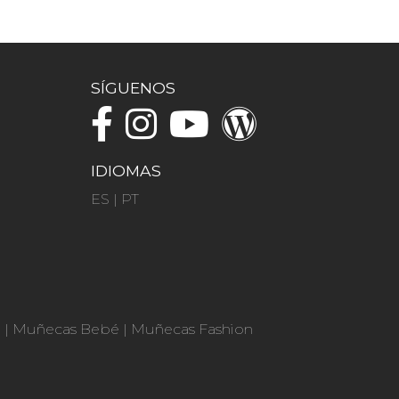
SÍGUENOS
IDIOMAS
ES
|
PT
n
|
Muñecas Bebé
|
Muñecas Fashion