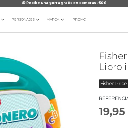
🎁 Recibe una gorra gratis en compras ≥50€
PERSONAJES
MARCA
PROMO
Saltar
Fisher
al
comienzo
Libro 
de
la
galería
Fisher Price
de
imágenes
REFERENCIA
19,95