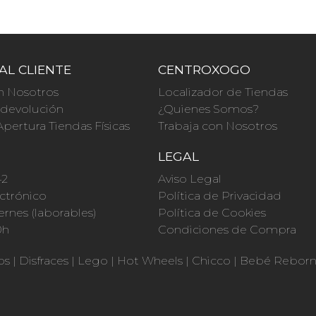
AL CLIENTE
CENTROXOGO
n Nosotros
Localizador de Tiendas
a devolución
¿Quienes Somos?
Apertura Tiendas Físicas
Trabaja con Nosotros
O
LEGAL
42
Aviso Legal
ctrónico
Política de Privacidad
ernes (laborables)
Política de Cookies
0h
Condiciones de Compra
os
|
Disfraces
|
Lego
|
Hot Wheels
|
Chicco
|
Bebé Rebor