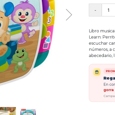
Libro musica
Learn: Perrit
escuchar can
números, a co
abecedario, 
PROM
Rega
En com
gorra 
Campaña