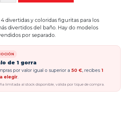
 divertidas y coloridas figuritas para los
s divertidos del baño. Hay do modelos
 vendidos por separado.
OCIÓN
lo de 1 gorra
pras por valor igual o superior a
50 €
, recibes
1
a elegir
.
 limitada al stock disponible, válida por tique de compra.