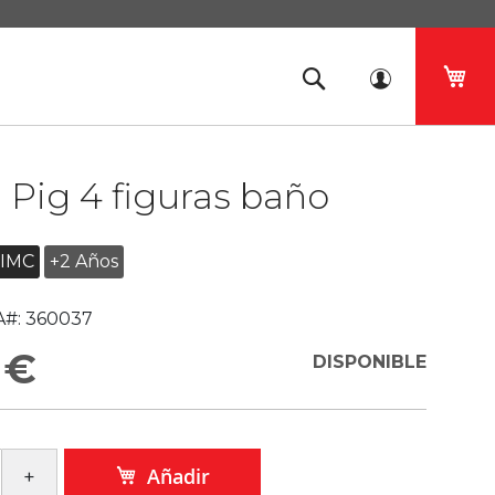
Mi 
Pig 4 figuras baño
IMC
+2 Años
#:
360037
 €
DISPONIBLE
Añadir