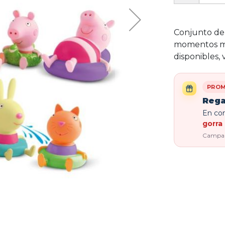
Conjunto de 4
momentos má
disponibles,
PROM
Rega
En com
gorra 
Campaña