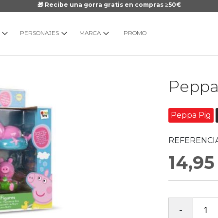
🎁 Recibe una gorra gratis en compras ≥50€
PERSONAJES
MARCA
PROMO
Saltar
Peppa 
al
comienzo
de
Peppa Pig
la
galería
REFERENCIA
de
imágenes
14,95