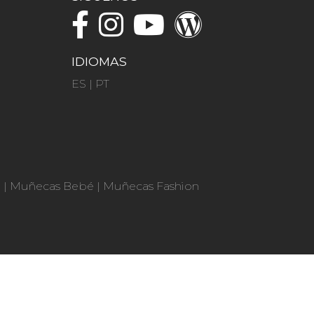
IDIOMAS
ES
|
PT
n
|
Muñecas Bebé
|
Muñecas Fashion