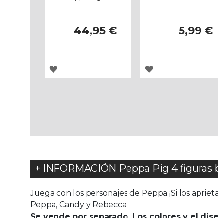
44,95 €
5,99 €
AGREGAR
AGREGAR
A
A
LOS
LOS
FAVORITOS
FAVORITOS
+ INFORMACIÓN Peppa Pig 4 figuras 
Juega con los personajes de Peppa ¡Si los aprieta
Peppa, Candy y Rebecca
Se vende por separado. Los colores y el di