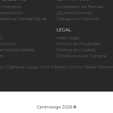
n Nosotros
Localizador de Tiendas
a devolución
¿Quienes Somos?
Apertura Tiendas Físicas
Trabaja con Nosotros
O
LEGAL
42
Aviso Legal
ctrónico
Política de Privacidad
ernes (laborables)
Política de Cookies
0h
Condiciones de Compra
os
|
Disfraces
|
Lego
|
Hot Wheels
|
Chicco
|
Bebé Rebor
Centroxogo 2026 ®