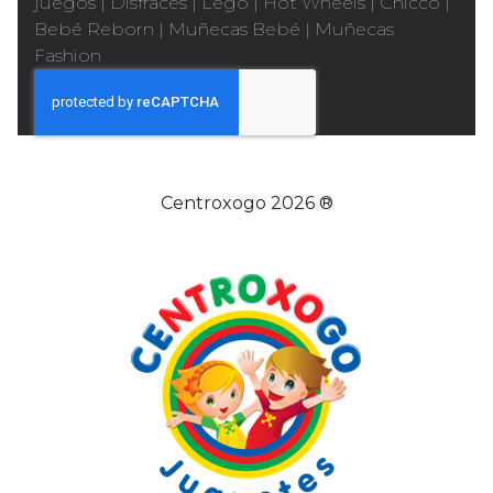
juegos
|
Disfraces
|
Lego
|
Hot Wheels
|
Chicco
|
Bebé Reborn
|
Muñecas Bebé
|
Muñecas
Fashion
Centroxogo 2026 ®