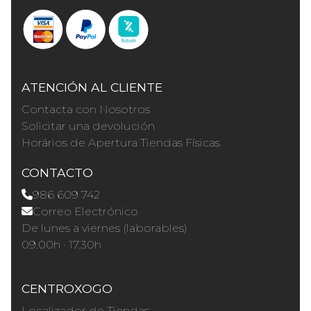
ATENCIÓN AL CLIENTE
Contacta con Nosotros
Solicitar una devolución
Horários de Apertura Tiendas Físicas
CONTACTO
986 609 742
Correo Electrónico
De lunes a viernes (laborables)
09.00h · 17.30h
CENTROXOGO
Localizador de Tiendas