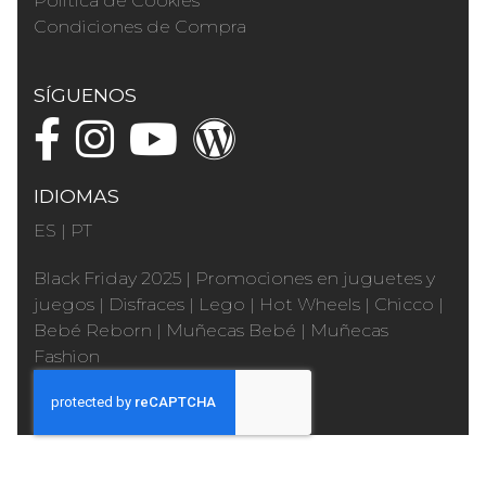
Política de Cookies
Condiciones de Compra
SÍGUENOS
IDIOMAS
ES
|
PT
Black Friday 2025
|
Promociones en juguetes y
juegos
|
Disfraces
|
Lego
|
Hot Wheels
|
Chicco
|
Bebé Reborn
|
Muñecas Bebé
|
Muñecas
Fashion