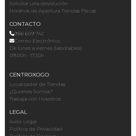
Solicitar una devolución
Horários de Apertura Tiendas Físicas
CONTACTO
986 609 742
Correo Electrónico
De lunes a viernes (laborables)
09.00h · 17.30h
CENTROXOGO
Localizador de Tiendas
¿Quienes Somos?
Trabaja con Nosotros
LEGAL
Aviso Legal
Política de Privacidad