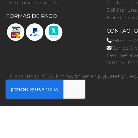
Preguntas Frecuentes
Contacta co
Solicitar un
FORMAS DE PAGO
Horários de 
CONTACT
986 609 7
Correo Ele
De lunes a vi
09.00h · 17.3
Black Friday 2025
|
Promociones en juguetes y jueg