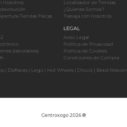
n Nosotros
Localizador de Tiendas
a devolución
¿Quienes Somos?
Apertura Tiendas Físicas
Trabaja con Nosotros
O
LEGAL
42
Aviso Legal
ctrónico
Política de Privacidad
ernes (laborables)
Política de Cookies
0h
Condiciones de Compra
os
|
Disfraces
|
Lego
|
Hot Wheels
|
Chicco
|
Bebé Rebor
Centroxogo 2026 ®