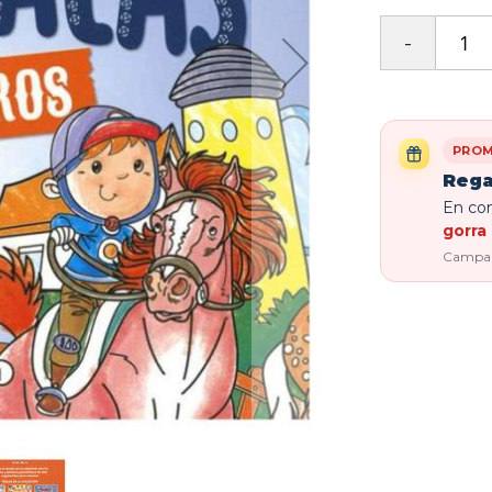
PROM
Rega
En com
gorra 
Campaña