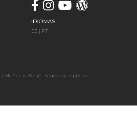
IDIOMAS
ES
|
PT
n
|
Muñecas Bebé
|
Muñecas Fashion