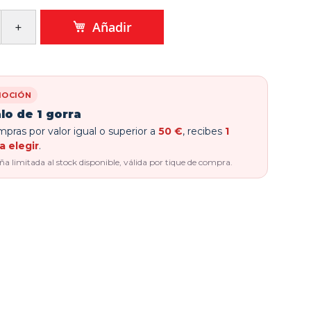
Añadir
OCIÓN
lo de 1 gorra
pras por valor igual o superior a
50 €
, recibes
1
a elegir
.
 limitada al stock disponible, válida por tique de compra.