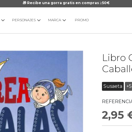
🎁 Recibe una gorra gratis en compras ≥50€
PERSONAJES
MARCA
PROMO
Saltar
Libro
al
comienzo
Caball
de
la
galería
Susaeta
+5
de
imágenes
REFERENCIA
2,95 