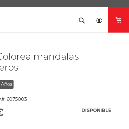
Mi 
 Colorea mandalas
eros
 Años
#:
6075003
€
DISPONIBLE