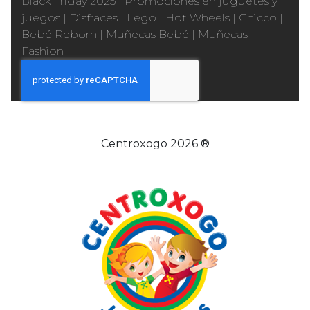
Black Friday 2025
|
Promociones en juguetes y
juegos
|
Disfraces
|
Lego
|
Hot Wheels
|
Chicco
|
Bebé Reborn
|
Muñecas Bebé
|
Muñecas
Fashion
Centroxogo 2026 ®