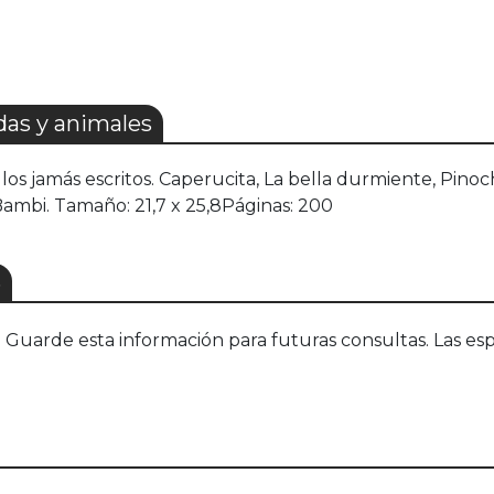
as y animales
os jamás escritos. Caperucita, La bella durmiente, Pinoch
Bambi. Tamaño: 21,7 x 25,8Páginas: 200
S
uarde esta información para futuras consultas. Las esp