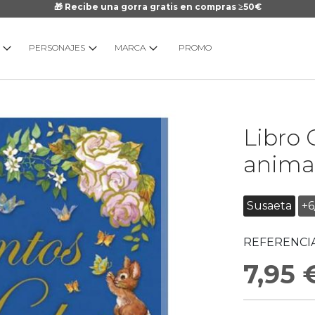
🎁 Recibe una gorra gratis en compras ≥50€
PERSONAJES
MARCA
PROMO
Saltar
Libro 
al
comienzo
anima
de
la
galería
Susaeta
+6
de
imágenes
REFERENCIA
7,95 