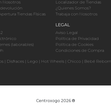
n Nosotros
Localizador de Tiendas
a devolución
¿Quienes Somos?
Apertura Tiendas Físicas
Trabaja con Nosotros
O
LEGAL
42
Aviso Legal
ctrónico
Política de Privacidad
ernes (laborables)
Política de Cookies
0h
Condiciones de Compra
os
|
Disfraces
|
Lego
|
Hot Wheels
|
Chicco
|
Bebé Rebor
Centroxogo 2026 ®