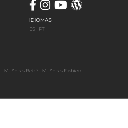
IDIOMAS
ES
|
PT
n
|
Muñecas Bebé
|
Muñecas Fashion