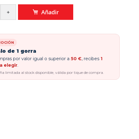
Añadir
OCIÓN
lo de 1 gorra
pras por valor igual o superior a
50 €
, recibes
1
a elegir
.
 limitada al stock disponible, válida por tique de compra.