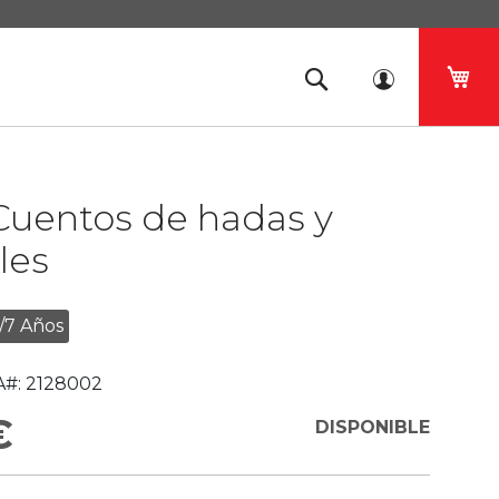
Mi 
Cuentos de hadas y
les
/7 Años
#:
2128002
€
DISPONIBLE