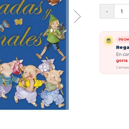
PROM
Rega
En com
gorra 
Campaña