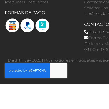
Preguntas Frecuentes
Contacta co
Solicitar un
FORMAS DE PAGO
Horários de 
CONTACT
986 609 7
Correo Ele
De lunes a vi
09.00h · 17.3
Black Friday 2025
|
Promociones en juguetes y jueg