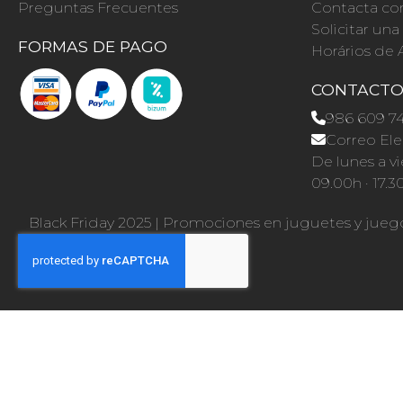
Preguntas Frecuentes
Contacta co
Solicitar un
FORMAS DE PAGO
Horários de 
CONTACT
986 609 7
Correo Ele
De lunes a vi
09.00h · 17.3
Black Friday 2025
|
Promociones en juguetes y jueg