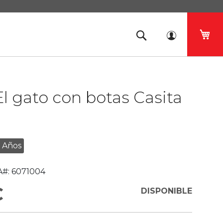
Mi 
El gato con botas Casita
 Años
#:
6071004
€
DISPONIBLE