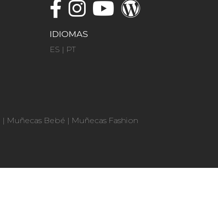
IDIOMAS
ES
|
PT
n
|
Muñecas Bebé
|
Muñecas Fashion