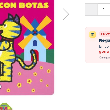
PROM
Rega
En com
gorra 
Campaña