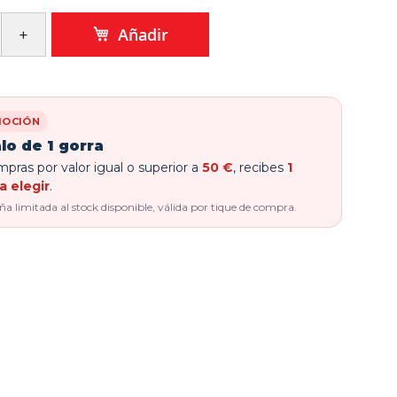
Añadir
OCIÓN
lo de 1 gorra
pras por valor igual o superior a
50 €
, recibes
1
a elegir
.
 limitada al stock disponible, válida por tique de compra.