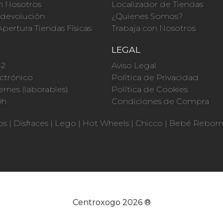
n Nosotros
Localizador de Tiendas
a devolución
¿Quienes Somos?
Apertura Tiendas Físicas
Trabaja con Nosotros
O
LEGAL
42
Aviso Legal
ctrónico
Política de Privacidad
ernes (laborables)
Política de Cookies
0h
Condiciones de Compra
os
|
Disfraces
|
Lego
|
Hot Wheels
|
Chicco
|
Bebé Rebor
Centroxogo 2026 ®