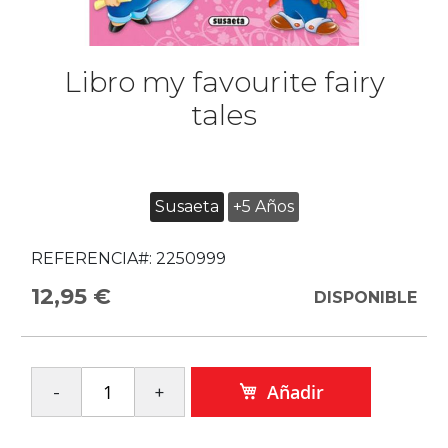
Libro my favourite fairy
tales
Susaeta
+5 Años
REFERENCIA#:
2250999
12,95 €
DISPONIBLE
Añadir