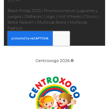
Black Friday 2025
|
Promociones en juguetes y
juegos
|
Disfraces
|
Lego
|
Hot Wheels
|
Chicco
|
Bebé Reborn
|
Muñecas Bebé
|
Muñecas
Fashion
Centroxogo 2026 ®