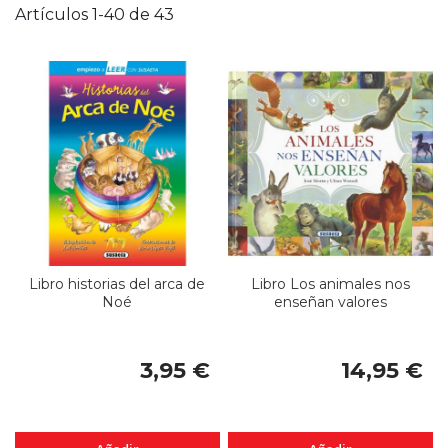
D
Artículos
1
-
40
de
43
Libro historias del arca de
Libro Los animales nos
Noé
enseñan valores
3,95 €
14,95 €