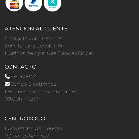
ATENCIÓN AL CLIENTE
Contacta con Nosotros
Solicitar una devolución
Horários de Apertura Tiendas Físicas
CONTACTO
986 609 742
Correo Electrónico
De lunes a viernes (laborables)
09.00h · 17.30h
CENTROXOGO
Localizador de Tiendas
¿Quienes Somos?