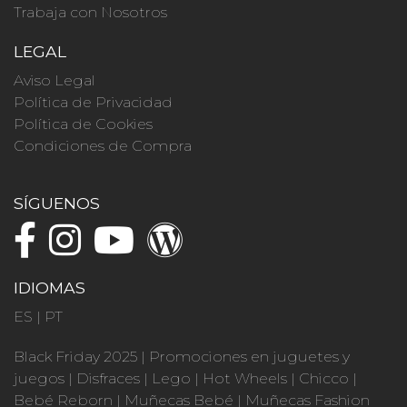
Trabaja con Nosotros
LEGAL
Aviso Legal
Política de Privacidad
Política de Cookies
Condiciones de Compra
SÍGUENOS
IDIOMAS
ES
|
PT
Black Friday 2025
|
Promociones en juguetes y
juegos
|
Disfraces
|
Lego
|
Hot Wheels
|
Chicco
|
Bebé Reborn
|
Muñecas Bebé
|
Muñecas Fashion