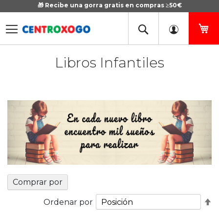
🎁 Recibe una gorra gratis en compras ≥50€
Ir
al
contenido
Mi
Libros Infantiles
Comprar por
Fi
Ordenar por
D