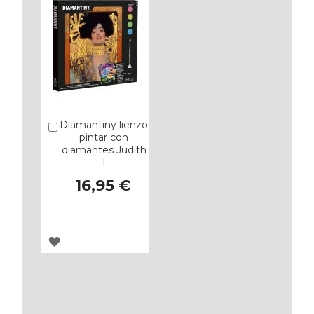
Diamantiny lienzo
Añadir
pintar con
diamantes Judith
I
16,95 €
AGREGAR
A
LOS
FAVORITOS