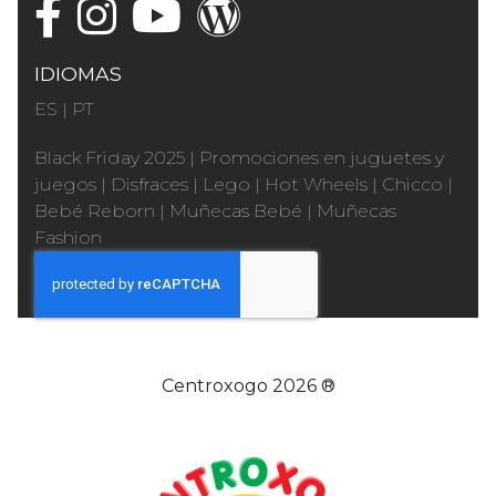
IDIOMAS
ES
|
PT
Black Friday 2025
|
Promociones en juguetes y
juegos
|
Disfraces
|
Lego
|
Hot Wheels
|
Chicco
|
Bebé Reborn
|
Muñecas Bebé
|
Muñecas
Fashion
Centroxogo 2026 ®