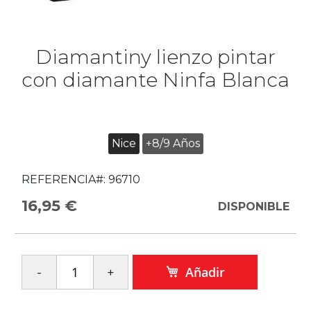
Diamantiny lienzo pintar
con diamante Ninfa Blanca
Nice
+8/9 Años
REFERENCIA#:
96710
16,95 €
DISPONIBLE
Añadir