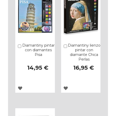
Diamantiny pintar
Diamantiny lienzo
Añadir
Añadir
con diamantes
pintar con
Pisa
diamante Chica
Perlas
14,95 €
16,95 €
AGREGAR
AGREGAR
A
A
LOS
LOS
FAVORITOS
FAVORITOS