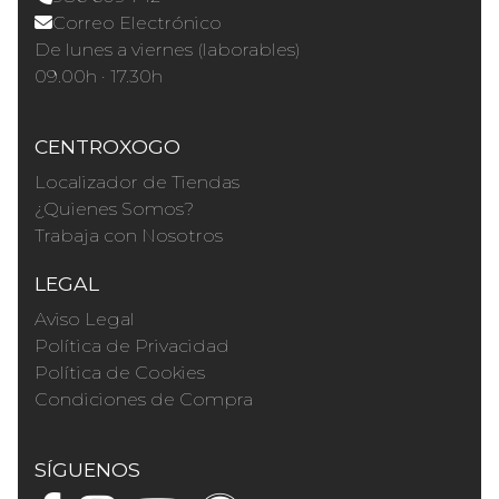
Correo Electrónico
De lunes a viernes (laborables)
09.00h · 17.30h
CENTROXOGO
Localizador de Tiendas
¿Quienes Somos?
Trabaja con Nosotros
LEGAL
Aviso Legal
Política de Privacidad
Política de Cookies
Condiciones de Compra
SÍGUENOS