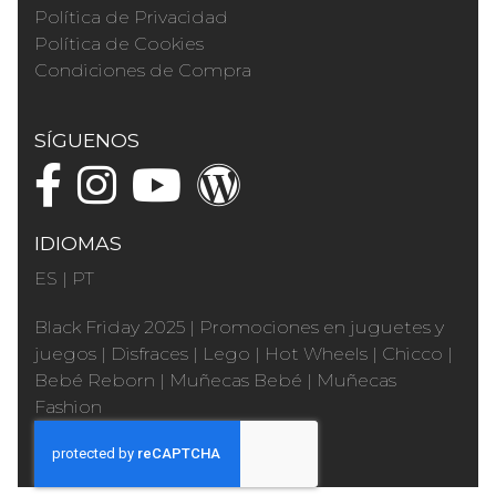
Política de Privacidad
Política de Cookies
Condiciones de Compra
SÍGUENOS
IDIOMAS
ES
|
PT
Black Friday 2025
|
Promociones en juguetes y
juegos
|
Disfraces
|
Lego
|
Hot Wheels
|
Chicco
|
Bebé Reborn
|
Muñecas Bebé
|
Muñecas
Fashion