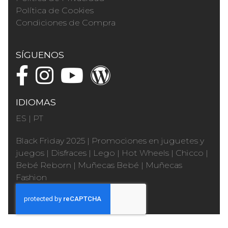
Política de Cookies
Condiciones de Compra
SÍGUENOS
IDIOMAS
ES
|
PT
Black Friday 2025
|
Promociones en juguetes y
juegos
|
Disfraces
|
Lego
|
Hot Wheels
|
Chicco
|
Bebé Reborn
|
Muñecas Bebé
|
Muñecas
Fashion