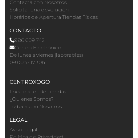
Contacta con Nosotros
Solicitar una devolución
Horários de Apertura Tiendas Físicas
CONTACTO
986 609 742
Correo Electrónico
De lunes a viernes (laborables)
09.00h · 17.30h
CENTROXOGO
Localizador de Tiendas
¿Quienes Somos?
Trabaja con Nosotros
LEGAL
Aviso Legal
Política de Privacidad