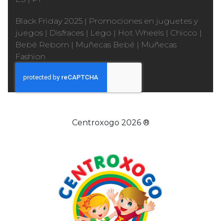
Black Friday 2025
|
Promociones en juguetes y
juegos
|
Disfraces
|
Lego
|
Hot Wheels
|
Chicco
|
Bebé Reborn
|
Muñecas Bebé
|
Muñecas
Fashion
Centroxogo 2026 ®