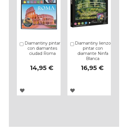
Diamantiny pintar
Diamantiny lienzo
Añadir
Añadir
con diamantes
pintar con
ciudad Roma
diamante Ninfa
Blanca
14,95 €
16,95 €
AGREGAR
AGREGAR
A
A
LOS
LOS
FAVORITOS
FAVORITOS